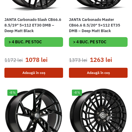
JANTA Carbonado Slash CB66.6
JANTA Carbonado Master
8.5/19″ 5×112 ET30 DMB –
CB66.6 8.5/20″ 5×112 ET35
Deep Matt Black
DMB – Deep Matt Black
> 4 BUC. PE STOC
> 4 BUC. PE STOC
1078
lei
1263
lei
1172
lei
1373
lei
Adaugă în coș
Adaugă în coș
-8%
-8%