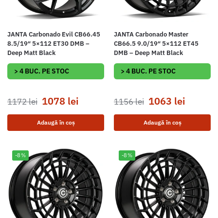
JANTA Carbonado Evil CB66.45
JANTA Carbonado Master
8.5/19″ 5×112 ET30 DMB –
CB66.5 9.0/19″ 5×112 ET45
Deep Matt Black
DMB – Deep Matt Black
> 4 BUC. PE STOC
> 4 BUC. PE STOC
1078
lei
1063
lei
1172
lei
1156
lei
Adaugă în coș
Adaugă în coș
-8%
-8%