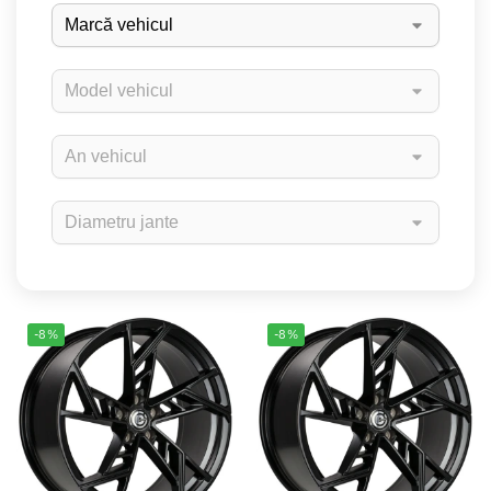
-8%
-8%