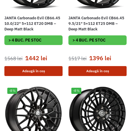
JANTA Carbonado Evil CB66.45
JANTA Carbonado Evil CB66.45
10.0/22″ 5×112 ET20 DMB –
9.5/21″ 5×112 ET25 DMB –
Deep Matt Black
Deep Matt Black
> 4 BUC. PE STOC
> 4 BUC. PE STOC
1442
lei
1396
lei
1568
lei
1517
lei
Adaugă în coș
Adaugă în coș
-8%
-8%