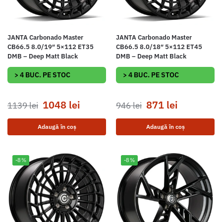
JANTA Carbonado Master
JANTA Carbonado Master
CB66.5 8.0/19″ 5×112 ET35
CB66.5 8.0/18″ 5×112 ET45
DMB – Deep Matt Black
DMB – Deep Matt Black
> 4 BUC. PE STOC
> 4 BUC. PE STOC
1048
lei
871
lei
1139
lei
946
lei
Adaugă în coș
Adaugă în coș
-8%
-8%