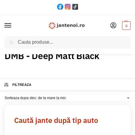
0
Cautare
Acasă
Produs Culoare
DMB - Deep Matt Black
/
/
DMB - Deep Matt Black
FILTREAZA
Caută jante după tip auto