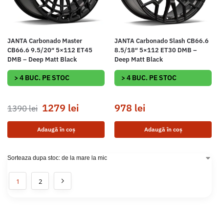
JANTA Carbonado Master
JANTA Carbonado Slash CB66.6
CB66.6 9.5/20″ 5×112 ET45
8.5/18″ 5×112 ET30 DMB –
DMB – Deep Matt Black
Deep Matt Black
> 4 BUC. PE STOC
> 4 BUC. PE STOC
1279
lei
978
lei
1390
lei
Adaugă în coș
Adaugă în coș
1
2