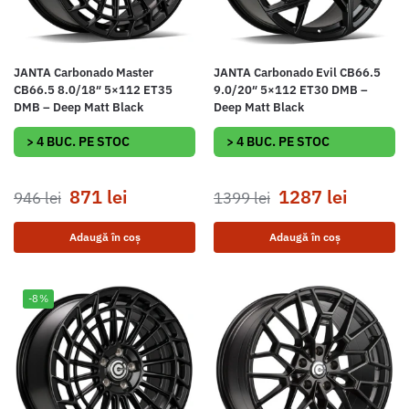
JANTA Carbonado Master
JANTA Carbonado Evil CB66.5
CB66.5 8.0/18″ 5×112 ET35
9.0/20″ 5×112 ET30 DMB –
DMB – Deep Matt Black
Deep Matt Black
> 4 BUC. PE STOC
> 4 BUC. PE STOC
871
lei
1287
lei
946
lei
1399
lei
Adaugă în coș
Adaugă în coș
-8%