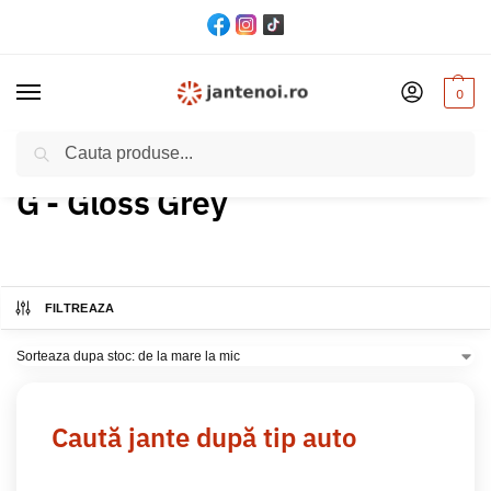
0
Cautare
Acasă
Produs Culoare
G - Gloss Grey
/
/
G - Gloss Grey
FILTREAZA
Caută jante după tip auto