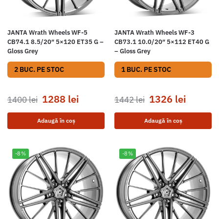
JANTA Wrath Wheels WF-5
JANTA Wrath Wheels WF-3
CB74.1 8.5/20″ 5×120 ET35 G –
CB73.1 10.0/20″ 5×112 ET40 G
Gloss Grey
– Gloss Grey
2 BUC. PE STOC
1 BUC. PE STOC
1288
lei
1326
lei
1400
lei
1442
lei
Adaugă în coș
Adaugă în coș
-8%
-8%