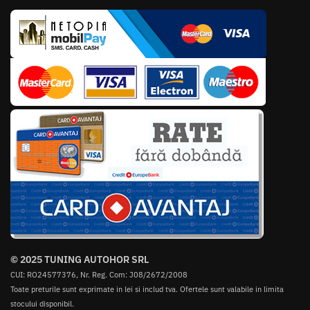
© 2025 TUNING AUTOHOR SRL
CUI: RO24577376, Nr. Reg. Com: J08/2672/2008
Toate preturile sunt exprimate in lei si includ tva. Ofertele sunt valabile in limita
stocului disponibil.