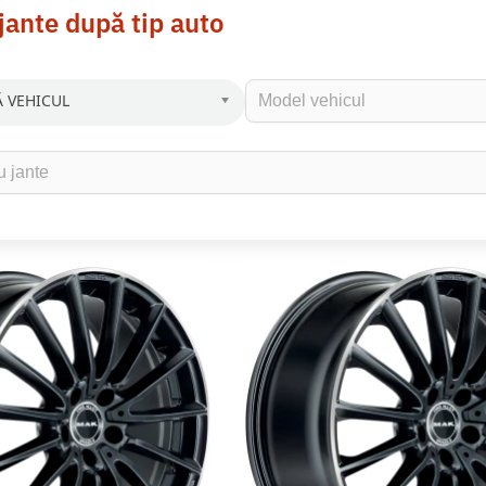
jante după tip auto
 VEHICUL