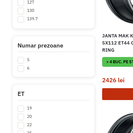
127
130
139.7
JANTA MAK K
5X112 ET44 
Numar prezoane
RING
5
> 4 BUC. PE 
6
2426
lei
ET
19
20
22