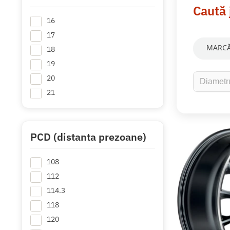
Caută 
16
17
MARCĂ
18
19
20
21
PCD (distanta prezoane)
108
112
114.3
118
120