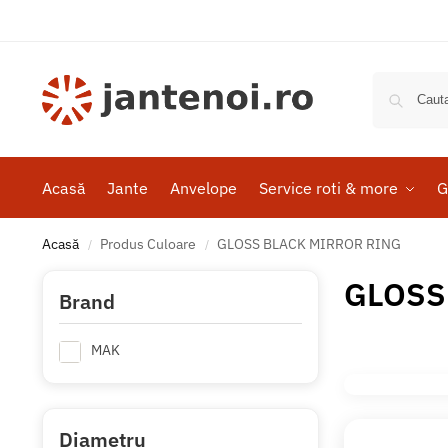
Acasă
Jante
Anvelope
Service roti & more
G
Acasă
Produs Culoare
GLOSS BLACK MIRROR RING
/
/
GLOSS
Brand
MAK
Diametru