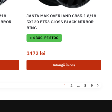
/18
JANTA MAK OVERLAND CB65.1 8/18
IRROR
5X120 ET53 GLOSS BLACK MIRROR
RING
> 4 BUC. PE STOC
1472
lei
Adaugă în coș
1
2
…
8
9