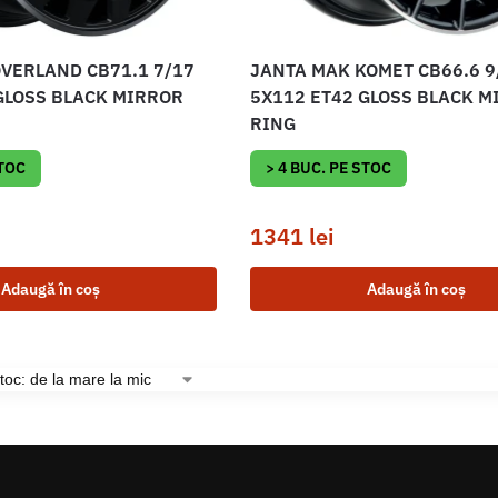
VERLAND CB71.1 7/17
JANTA MAK KOMET CB66.6 9
GLOSS BLACK MIRROR
5X112 ET42 GLOSS BLACK M
RING
STOC
> 4 BUC. PE STOC
1341
lei
Adaugă în coș
Adaugă în coș