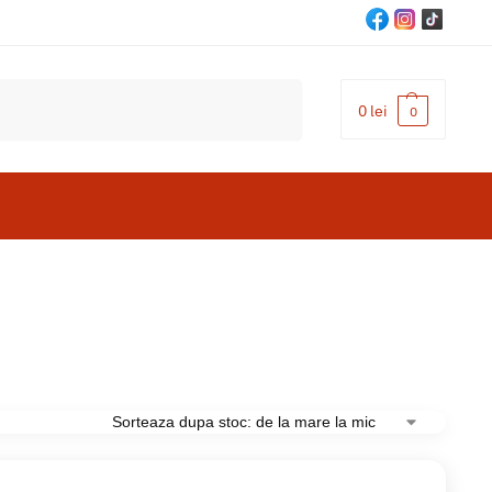
Cautare
0
lei
0