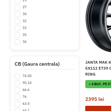
25
27
30
32
33
35
36
38
40
JANTA MAK K
41
CB (Gaura centrala)
5X112 ET39 
42
RING
74.50
43
+ Mai multe
95.10
> 4 BUC. PE 
66.6
76
2395
lei
63.4
64.1