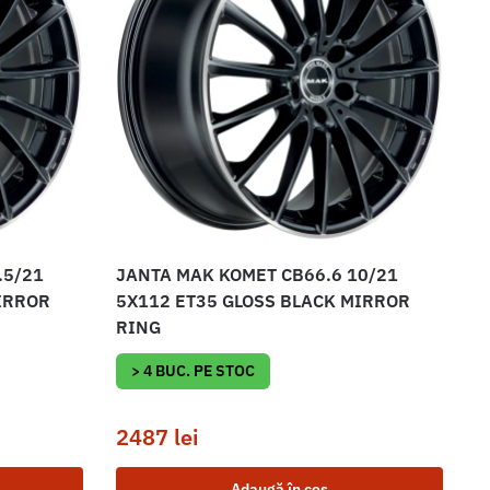
.5/21
JANTA MAK KOMET CB66.6 10/21
IRROR
5X112 ET35 GLOSS BLACK MIRROR
RING
> 4 BUC. PE STOC
2487
lei
Adaugă în coș