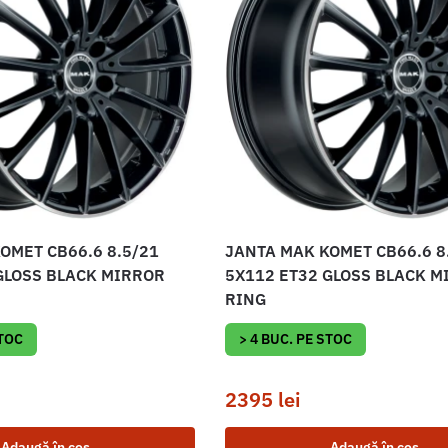
OMET CB66.6 8.5/21
JANTA MAK KOMET CB66.6 8
GLOSS BLACK MIRROR
5X112 ET32 GLOSS BLACK M
RING
STOC
> 4 BUC. PE STOC
2395
lei
Adaugă în coș
Adaugă în coș