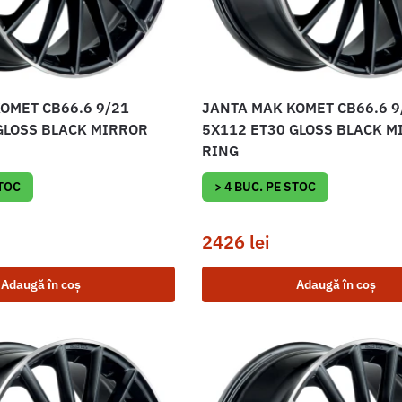
OMET CB66.6 9/21
JANTA MAK KOMET CB66.6 9
GLOSS BLACK MIRROR
5X112 ET30 GLOSS BLACK M
RING
STOC
> 4 BUC. PE STOC
2426
lei
Adaugă în coș
Adaugă în coș