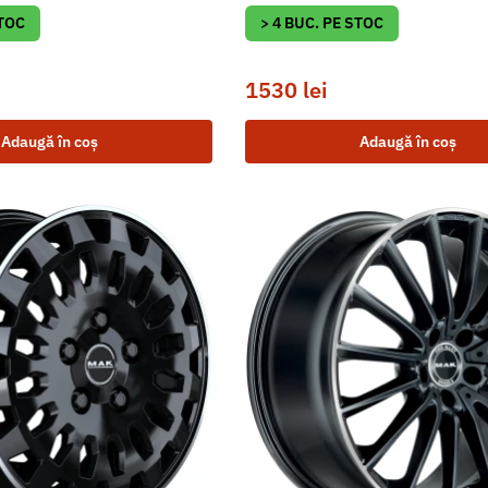
STOC
> 4 BUC. PE STOC
1530
lei
Adaugă în coș
Adaugă în coș