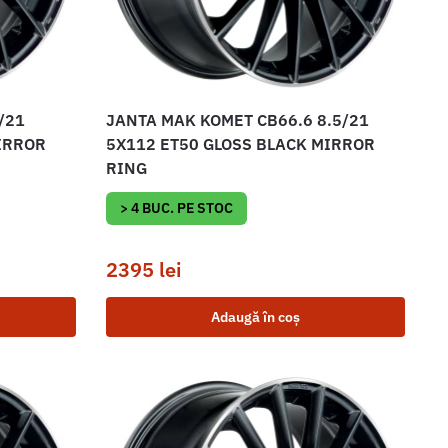
/21
JANTA MAK KOMET CB66.6 8.5/21
IRROR
5X112 ET50 GLOSS BLACK MIRROR
RING
> 4 BUC. PE STOC
2395
lei
Adaugă în coș