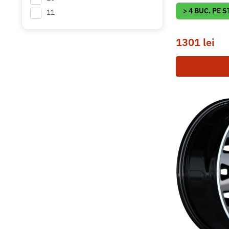
> 4 BUC. PE 
11
1301
lei