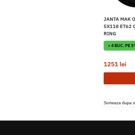
JANTA MAK O
5X118 ET62 
RING
> 4 BUC. PE 
1251
lei