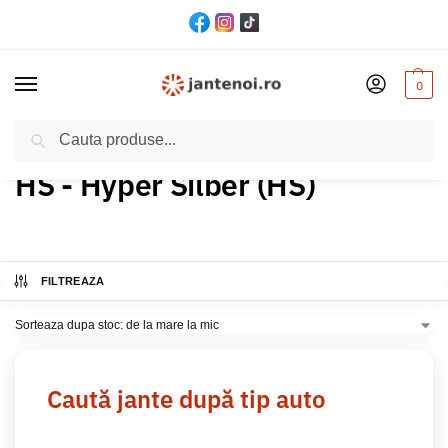
0
Cautare
Acasă
Produs Culoare
HS - Hyper Silber (HS)
/
/
HS - Hyper Silber (HS)
FILTREAZA
Caută jante după tip auto