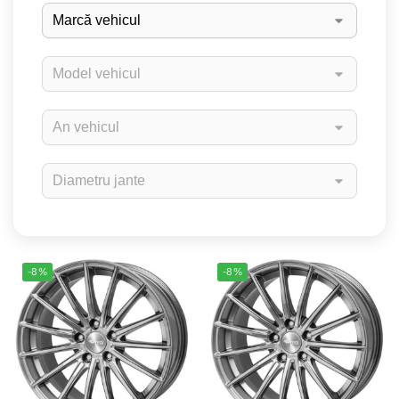
-8%
-8%