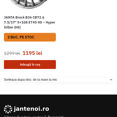
JANTA Brock B36 CB72.6
7.5/17″ 5×108 ET45 HS – Hyper
Silber (HS)
2 BUC. PE STOC
1195
lei
1299
lei
Adaugă în coș
Adresa: Fundeni, sector 2, Bucuresti