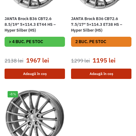
JANTA Brock B36 CB72.6
JANTA Brock B36 CB72.6
8.5/19″ 5×114.3 ET44 HS –
7.5/17″ 5×114.3 ET38 HS –
Hyper Silber (HS)
Hyper Silber (HS)
> 4 BUC. PE STOC
2 BUC. PE STOC
1967
lei
1195
lei
2138
lei
1299
lei
Adaugă în coș
Adaugă în coș
-8%