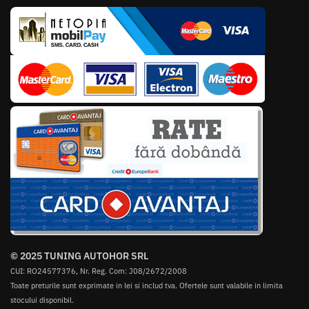
© 2025 TUNING AUTOHOR SRL
CUI: RO24577376, Nr. Reg. Com: J08/2672/2008
Toate preturile sunt exprimate in lei si includ tva. Ofertele sunt valabile in limita
stocului disponibil.