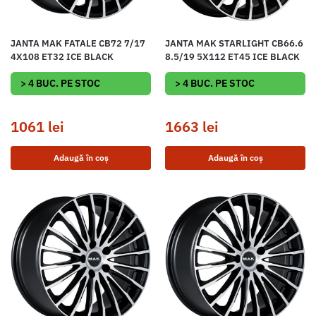
JANTA MAK FATALE CB72 7/17
JANTA MAK STARLIGHT CB66.6
4X108 ET32 ICE BLACK
8.5/19 5X112 ET45 ICE BLACK
> 4 BUC. PE STOC
> 4 BUC. PE STOC
1061
lei
1663
lei
Adaugă în coș
Adaugă în coș