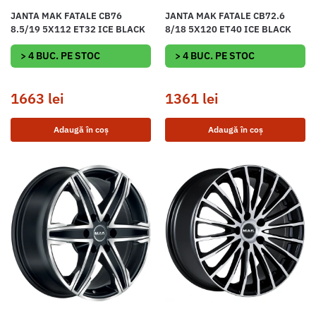
JANTA MAK FATALE CB76
JANTA MAK FATALE CB72.6
8.5/19 5X112 ET32 ICE BLACK
8/18 5X120 ET40 ICE BLACK
> 4 BUC. PE STOC
> 4 BUC. PE STOC
1663
lei
1361
lei
Adaugă în coș
Adaugă în coș