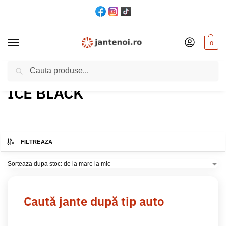
0
Cautare
Acasă
Produs Culoare
ICE BLACK
/
/
ICE BLACK
FILTREAZA
Caută jante după tip auto