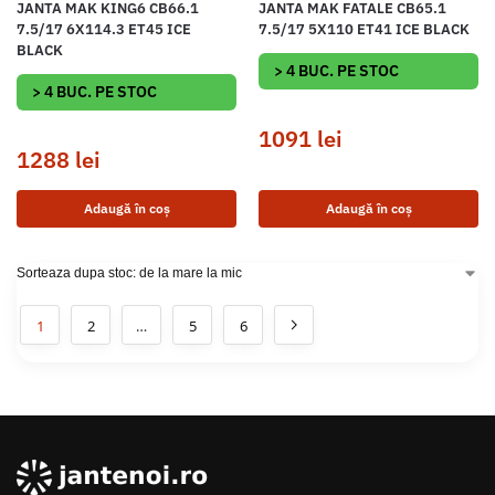
JANTA MAK KING6 CB66.1
JANTA MAK FATALE CB65.1
7.5/17 6X114.3 ET45 ICE
7.5/17 5X110 ET41 ICE BLACK
BLACK
> 4 BUC. PE STOC
> 4 BUC. PE STOC
1091
lei
1288
lei
Adaugă în coș
Adaugă în coș
1
2
…
5
6