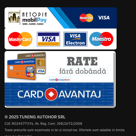
© 2025 TUNING AUTOHOR SRL
CUI: RO24577376, Nr. Reg. Com: J08/2672/2008
Toate preturile sunt exprimate in lei si includ tva. Ofertele sunt valabile in limita