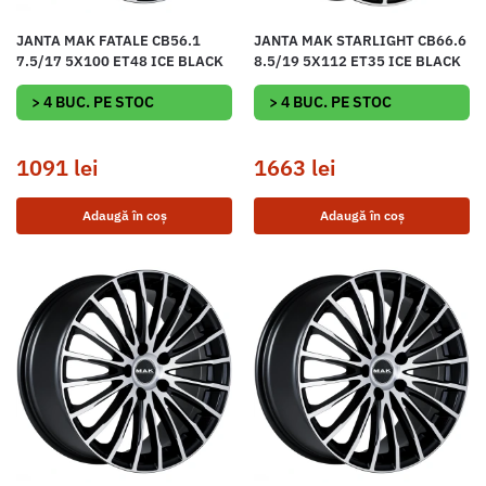
JANTA MAK FATALE CB56.1
JANTA MAK STARLIGHT CB66.6
7.5/17 5X100 ET48 ICE BLACK
8.5/19 5X112 ET35 ICE BLACK
> 4 BUC. PE STOC
> 4 BUC. PE STOC
1091
lei
1663
lei
Adaugă în coș
Adaugă în coș