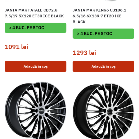
JANTA MAK FATALE CB72.6
JANTA MAK KING6 CB106.1
7.5/17 5X120 ET30 ICE BLACK
6.5/16 6X139.7 ET20 ICE
BLACK
> 4 BUC. PE STOC
> 4 BUC. PE STOC
1091
lei
1293
lei
Adaugă în coș
Adaugă în coș