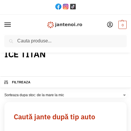
0
Cautare
Acasă
Produs Culoare
ICE TITAN
/
/
ICE TITAN
FILTREAZA
Caută jante după tip auto