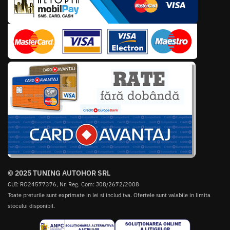
© 2025 TUNING AUTOHOR SRL
CUI: RO24577376, Nr. Reg. Com: J08/2672/2008
Toate preturile sunt exprimate in lei si includ tva. Ofertele sunt valabile in limita
stocului disponibil.