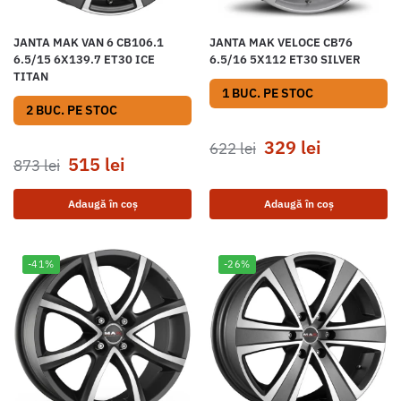
JANTA MAK VAN 6 CB106.1
JANTA MAK VELOCE CB76
6.5/15 6X139.7 ET30 ICE
6.5/16 5X112 ET30 SILVER
TITAN
1 BUC. PE STOC
2 BUC. PE STOC
329
lei
622
lei
515
lei
873
lei
Adaugă în coș
Adaugă în coș
-41%
-26%