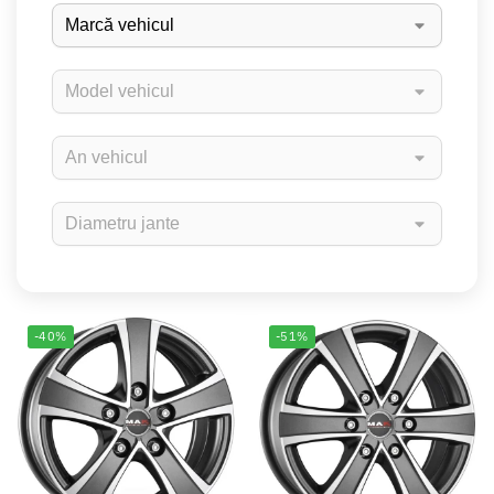
-40%
-51%