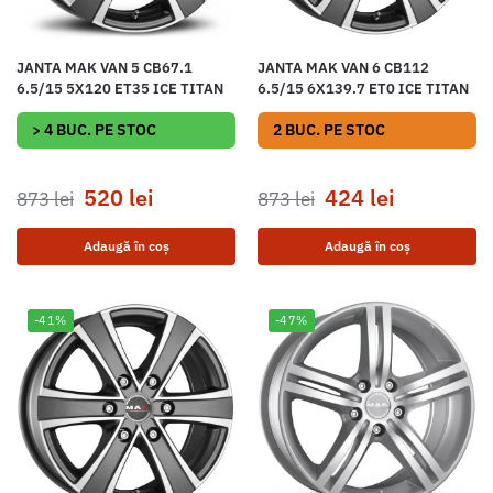
JANTA MAK VAN 5 CB67.1
JANTA MAK VAN 6 CB112
6.5/15 5X120 ET35 ICE TITAN
6.5/15 6X139.7 ET0 ICE TITAN
> 4 BUC. PE STOC
2 BUC. PE STOC
520
lei
424
lei
873
lei
873
lei
Adaugă în coș
Adaugă în coș
-41%
-47%