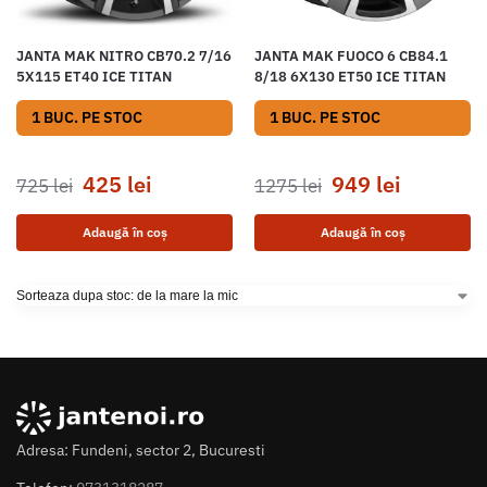
JANTA MAK NITRO CB70.2 7/16
JANTA MAK FUOCO 6 CB84.1
5X115 ET40 ICE TITAN
8/18 6X130 ET50 ICE TITAN
1 BUC. PE STOC
1 BUC. PE STOC
425
lei
949
lei
725
lei
1275
lei
Adaugă în coș
Adaugă în coș
Adresa: Fundeni, sector 2, Bucuresti