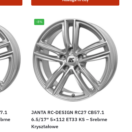
-8%
7.1
JANTA RC-DESIGN RC27 CB57.1
ebrne
6.5/17″ 5×112 ET33 KS – Srebrne
Kryształowe