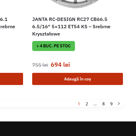
6.1
JANTA RC-DESIGN RC27 CB66.5
Srebrne
6.5/16″ 5×112 ET54 KS – Srebrne
Kryształowe
> 4 BUC. PE STOC
694
lei
755
lei
Adaugă în coș
1
2
…
8
9