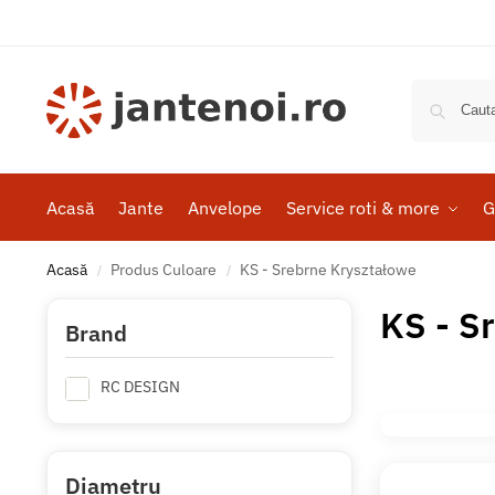
Acasă
Jante
Anvelope
Service roti & more
G
Acasă
Produs Culoare
KS - Srebrne Kryształowe
/
/
KS - S
Brand
RC DESIGN
Diametru