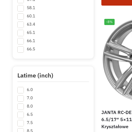
58.1
60.1
-8%
63.4
65.1
66.1
66.5
67.1
70.2
71.6
Latime (inch)
72.6
6.0
78.1
+ Mai multe
7.0
8.0
JANTA RC-DE
6.5
6.5/17″ 5×11
7.5
Kryształowe
8.5