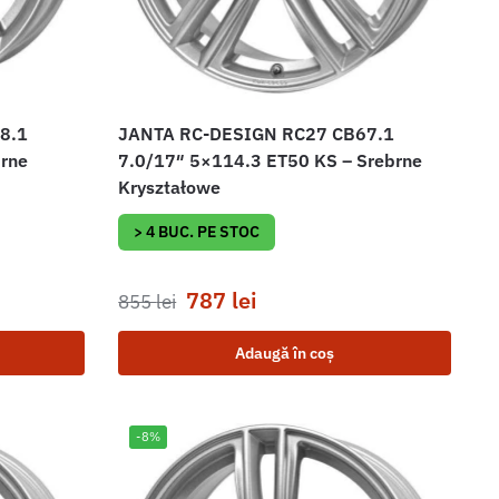
8.1
JANTA RC-DESIGN RC27 CB67.1
brne
7.0/17″ 5×114.3 ET50 KS – Srebrne
Kryształowe
> 4 BUC. PE STOC
787
lei
855
lei
Adaugă în coș
-8%