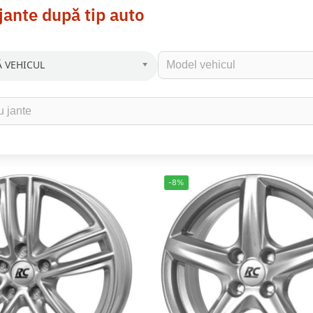
jante după tip auto
 VEHICUL
-8%