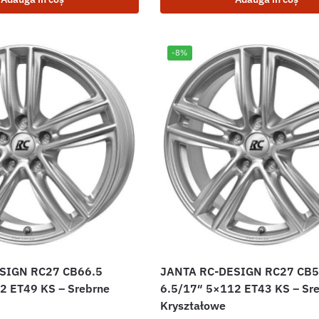
-8%
SIGN RC27 CB66.5
JANTA RC-DESIGN RC27 CB5
2 ET49 KS – Srebrne
6.5/17″ 5×112 ET43 KS – Sr
Kryształowe