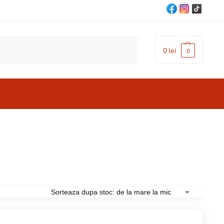
Cautare
0
lei
0