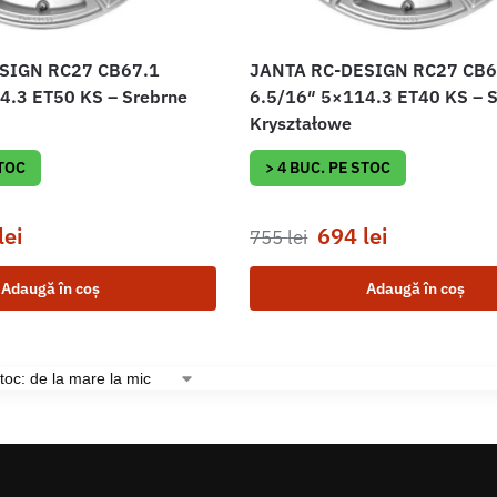
SIGN RC27 CB67.1
JANTA RC-DESIGN RC27 CB6
4.3 ET50 KS – Srebrne
6.5/16″ 5×114.3 ET40 KS – 
Kryształowe
STOC
> 4 BUC. PE STOC
lei
694
lei
755
lei
Adaugă în coș
Adaugă în coș