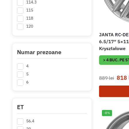
114.3
115
118
120
127
JANTA RC-DE
6.5/17″ 5×11
130
Kryształowe
139.7
Numar prezoane
> 4 BUC. PE 
4
5
818
889
lei
6
ET
-8%
56.4