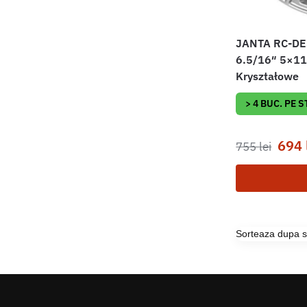
JANTA RC-DE
6.5/16″ 5×11
Kryształowe
> 4 BUC. PE 
694
755
lei