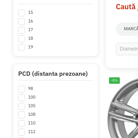
Caută 
15
16
MARCĂ
17
18
19
PCD (distanta prezoane)
-8%
98
100
105
108
110
112