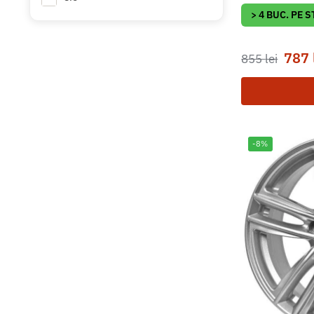
> 4 BUC. PE 
787
855
lei
-8%