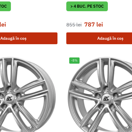
STOC
> 4 BUC. PE STOC
lei
787
lei
855
lei
Adaugă în coș
Adaugă în coș
-8%