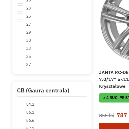
20
23
25
27
29
30
33
35
37
JANTA RC-DE
37.5
7.0/17″ 5×11
38
Kryształowe
39
CB (Gaura centrala)
40
> 4 BUC. PE 
54.1
41
+ Mai multe
56.1
787
855
lei
56.6
57.1