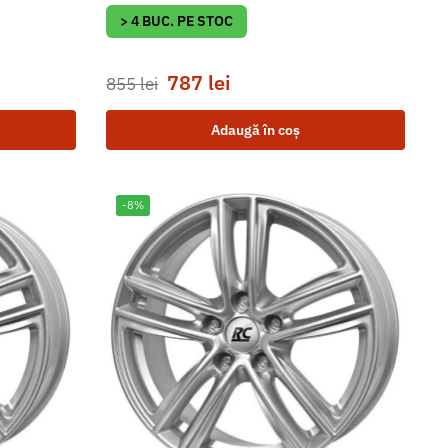
> 4 BUC. PE STOC
787
lei
855
lei
Adaugă în coș
-8%