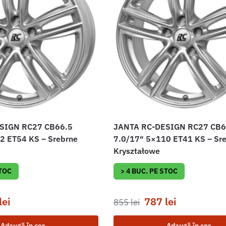
SIGN RC27 CB66.5
JANTA RC-DESIGN RC27 CB6
2 ET54 KS – Srebrne
7.0/17″ 5×110 ET41 KS – Sr
Kryształowe
STOC
> 4 BUC. PE STOC
lei
787
lei
855
lei
Adaugă în coș
Adaugă în coș