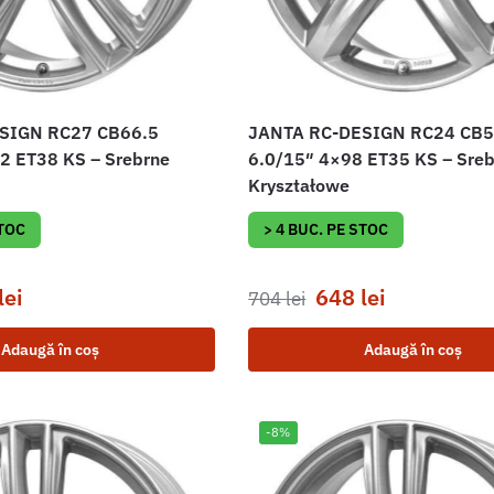
SIGN RC27 CB66.5
JANTA RC-DESIGN RC24 CB5
2 ET38 KS – Srebrne
6.0/15″ 4×98 ET35 KS – Sre
Kryształowe
STOC
> 4 BUC. PE STOC
lei
648
lei
704
lei
Adaugă în coș
Adaugă în coș
-8%