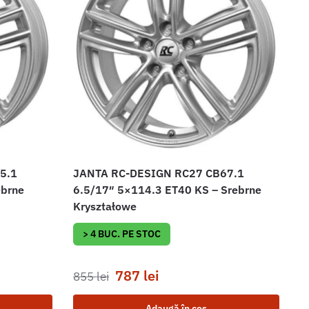
5.1
JANTA RC-DESIGN RC27 CB67.1
ebrne
6.5/17″ 5×114.3 ET40 KS – Srebrne
Kryształowe
> 4 BUC. PE STOC
787
lei
855
lei
Adaugă în coș