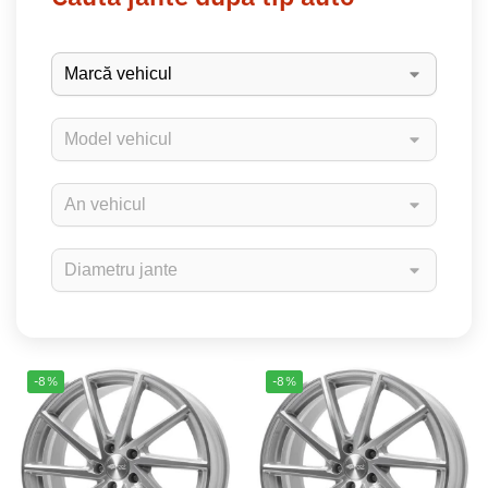
-8%
-8%