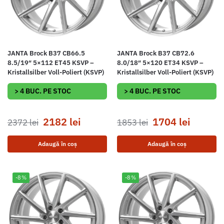
JANTA Brock B37 CB66.5
JANTA Brock B37 CB72.6
8.5/19″ 5×112 ET45 KSVP –
8.0/18″ 5×120 ET34 KSVP –
Kristallsilber Voll-Poliert (KSVP)
Kristallsilber Voll-Poliert (KSVP)
> 4 BUC. PE STOC
> 4 BUC. PE STOC
2182
lei
1704
lei
2372
lei
1853
lei
Adaugă în coș
Adaugă în coș
-8%
-8%