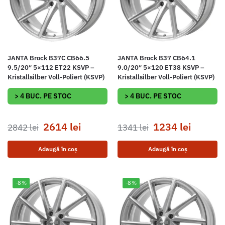
JANTA Brock B37C CB66.5
JANTA Brock B37 CB64.1
9.5/20″ 5×112 ET22 KSVP –
9.0/20″ 5×120 ET38 KSVP –
Kristallsilber Voll-Poliert (KSVP)
Kristallsilber Voll-Poliert (KSVP)
> 4 BUC. PE STOC
> 4 BUC. PE STOC
2614
lei
1234
lei
2842
lei
1341
lei
Adaugă în coș
Adaugă în coș
-8%
-8%