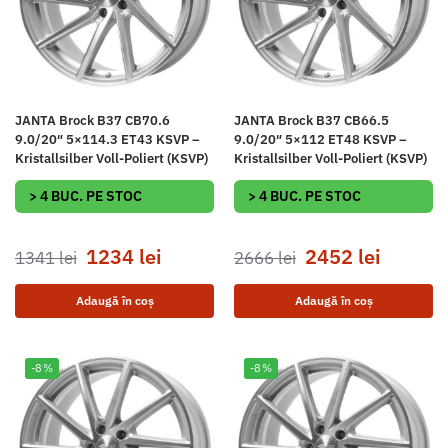
JANTA Brock B37 CB70.6
JANTA Brock B37 CB66.5
9.0/20″ 5×114.3 ET43 KSVP –
9.0/20″ 5×112 ET48 KSVP –
Kristallsilber Voll-Poliert (KSVP)
Kristallsilber Voll-Poliert (KSVP)
> 4 BUC. PE STOC
> 4 BUC. PE STOC
1234
lei
2452
lei
1341
lei
2666
lei
Adaugă în coș
Adaugă în coș
-8%
-8%