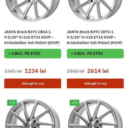
JANTA Brock B37C CB64.1
JANTA Brock B37C CB74.1
9.5/20″ 5×120 ET31 KSVP –
9.5/20″ 5×120 ET14 KSVP –
Kristallsilber Voll-Poliert (KSVP)
Kristallsilber Voll-Poliert (KSVP)
> 4 BUC. PE STOC
> 4 BUC. PE STOC
1234
lei
2614
lei
1341
lei
2842
lei
Adaugă în coș
Adaugă în coș
-8%
-8%