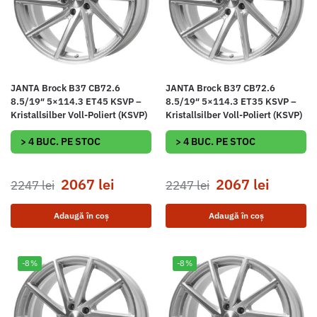
JANTA Brock B37 CB72.6
JANTA Brock B37 CB72.6
8.5/19″ 5×114.3 ET45 KSVP –
8.5/19″ 5×114.3 ET35 KSVP –
Kristallsilber Voll-Poliert (KSVP)
Kristallsilber Voll-Poliert (KSVP)
> 4 BUC. PE STOC
> 4 BUC. PE STOC
2067
lei
2067
lei
2247
lei
2247
lei
Adaugă în coș
Adaugă în coș
-8%
-8%