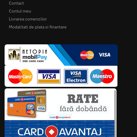
Contact
Contul meu
Livrarea comenzilor
Modalitati de plata si finantare