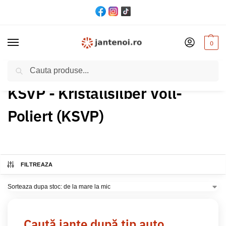
0
Cautare
Acasă
Produs Culoare
KSVP - Kristallsilber Voll-Poliert (KSVP)
/
/
KSVP - Kristallsilber Voll-
Poliert (KSVP)
FILTREAZA
Caută jante după tip auto