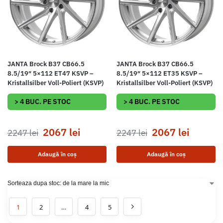
JANTA Brock B37 CB66.5
JANTA Brock B37 CB66.5
8.5/19″ 5×112 ET47 KSVP –
8.5/19″ 5×112 ET35 KSVP –
Kristallsilber Voll-Poliert (KSVP)
Kristallsilber Voll-Poliert (KSVP)
> 4 BUC. PE STOC
> 4 BUC. PE STOC
2067
lei
2067
lei
2247
lei
2247
lei
Adaugă în coș
Adaugă în coș
1
2
…
4
5