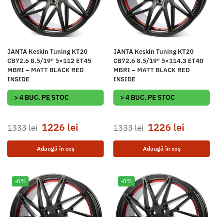
JANTA Keskin Tuning KT20
JANTA Keskin Tuning KT20
CB72.6 8.5/19″ 5×112 ET45
CB72.6 8.5/19″ 5×114.3 ET40
MBRI – MATT BLACK RED
MBRI – MATT BLACK RED
INSIDE
INSIDE
> 4 BUC. PE STOC
> 4 BUC. PE STOC
1226
lei
1226
lei
1333
lei
1333
lei
Adaugă în coș
Adaugă în coș
-8%
-8%