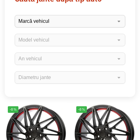
-8%
-8%