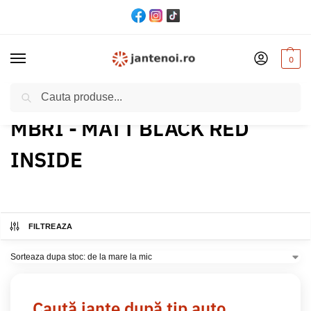
0
Cautare
Acasă
Produs Culoare
MBRI - MATT BLACK RED INSIDE
/
/
MBRI - MATT BLACK RED
INSIDE
FILTREAZA
Caută jante după tip auto