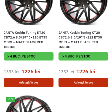
JANTA Keskin Tuning KT20
JANTA Keskin Tuning KT20
CB72.6 8.5/19″ 5×120 ET35
CB72.6 8.5/19″ 5×112 ET30
MBRI – MATT BLACK RED
MBRI – MATT BLACK RED
INSIDE
INSIDE
> 4 BUC. PE STOC
> 4 BUC. PE STOC
1226
lei
1226
lei
1333
lei
1333
lei
Adaugă în coș
Adaugă în coș
-8%