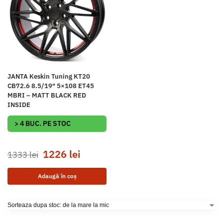
JANTA Keskin Tuning KT20
CB72.6 8.5/19″ 5×108 ET45
MBRI – MATT BLACK RED
INSIDE
> 4 BUC. PE STOC
1226
lei
1333
lei
Adaugă în coș