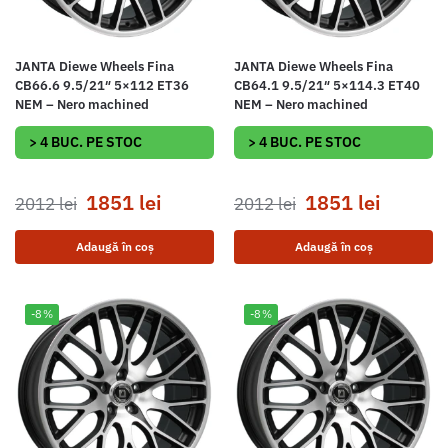
JANTA Diewe Wheels Fina
JANTA Diewe Wheels Fina
CB66.6 9.5/21″ 5×112 ET36
CB64.1 9.5/21″ 5×114.3 ET40
NEM – Nero machined
NEM – Nero machined
> 4 BUC. PE STOC
> 4 BUC. PE STOC
1851
lei
1851
lei
2012
lei
2012
lei
Adaugă în coș
Adaugă în coș
-8%
-8%