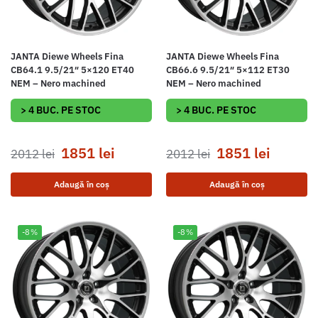
JANTA Diewe Wheels Fina
JANTA Diewe Wheels Fina
CB64.1 9.5/21″ 5×120 ET40
CB66.6 9.5/21″ 5×112 ET30
NEM – Nero machined
NEM – Nero machined
> 4 BUC. PE STOC
> 4 BUC. PE STOC
1851
lei
1851
lei
2012
lei
2012
lei
Adaugă în coș
Adaugă în coș
-8%
-8%