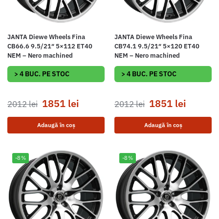
JANTA Diewe Wheels Fina
JANTA Diewe Wheels Fina
CB66.6 9.5/21″ 5×112 ET40
CB74.1 9.5/21″ 5×120 ET40
NEM – Nero machined
NEM – Nero machined
> 4 BUC. PE STOC
> 4 BUC. PE STOC
1851
lei
1851
lei
2012
lei
2012
lei
Adaugă în coș
Adaugă în coș
-8%
-8%