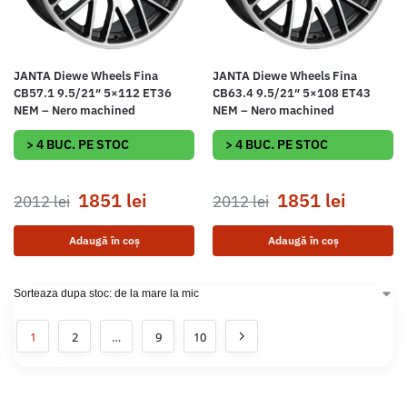
JANTA Diewe Wheels Fina
JANTA Diewe Wheels Fina
CB57.1 9.5/21″ 5×112 ET36
CB63.4 9.5/21″ 5×108 ET43
NEM – Nero machined
NEM – Nero machined
> 4 BUC. PE STOC
> 4 BUC. PE STOC
1851
lei
1851
lei
2012
lei
2012
lei
Adaugă în coș
Adaugă în coș
1
2
…
9
10