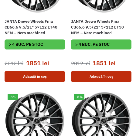
JANTA Diewe Wheels Fina
JANTA Diewe Wheels Fina
CB66.6 9.5/21″ 5×112 ET40
CB66.6 9.5/21″ 5×112 ET50
NEM – Nero machined
NEM – Nero machined
> 4 BUC. PE STOC
> 4 BUC. PE STOC
1851
lei
1851
lei
2012
lei
2012
lei
Adaugă în coș
Adaugă în coș
-8%
-8%