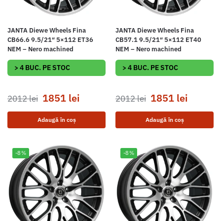
JANTA Diewe Wheels Fina
JANTA Diewe Wheels Fina
CB66.6 9.5/21″ 5×112 ET36
CB57.1 9.5/21″ 5×112 ET40
NEM – Nero machined
NEM – Nero machined
> 4 BUC. PE STOC
> 4 BUC. PE STOC
1851
lei
1851
lei
2012
lei
2012
lei
Adaugă în coș
Adaugă în coș
-8%
-8%