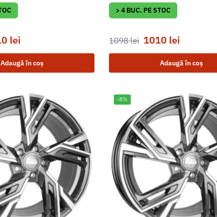
STOC
> 4 BUC. PE STOC
10
lei
1010
lei
1098
lei
Adaugă în coș
Adaugă în coș
-8%