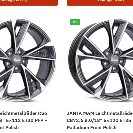
-8%
ichtmetallräder RS6
JANTA MAM Leichtmetallräde
8″ 5×112 ET30 PFP –
CB72.6 8.0/18″ 5×120 ET35 
nt Polish
Palladium Front Polish