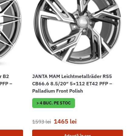
r B2
JANTA MAM Leichtmetallräder RS5
PFP –
CB66.6 8.5/20″ 5×112 ET42 PFP –
Palladium Front Polish
> 4 BUC. PE STOC
1465
lei
1593
lei
Adaugă în coș