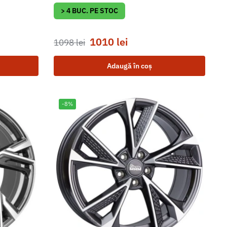
> 4 BUC. PE STOC
1010
lei
1098
lei
Adaugă în coș
-8%