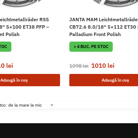
ichtmetallräder RS5
JANTA MAM Leichtmetallräde
8″ 5×100 ET38 PFP –
CB72.6 8.0/18″ 5×112 ET30 
nt Polish
Palladium Front Polish
STOC
> 4 BUC. PE STOC
10
lei
1010
lei
1098
lei
Adaugă în coș
Adaugă în coș