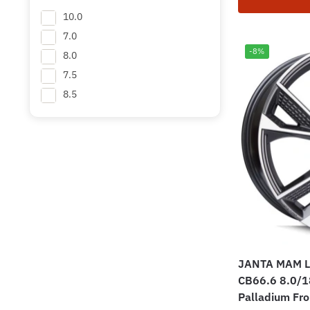
10.0
7.0
-8%
8.0
7.5
8.5
JANTA MAM Le
CB66.6 8.0/1
Palladium Fro