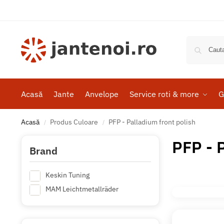
Acasă
Jante
Anvelope
Service roti & more
G
Acasă
Produs Culoare
PFP - Palladium front polish
/
/
PFP - 
Brand
Keskin Tuning
MAM Leichtmetallräder