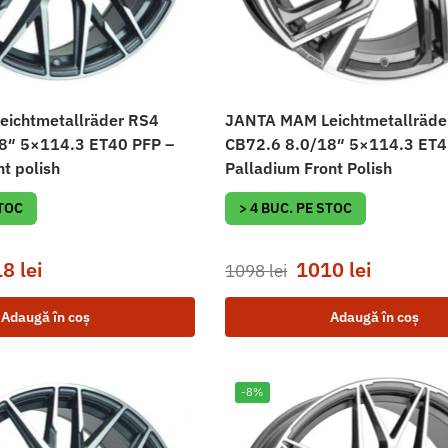
ichtmetallräder RS4
JANTA MAM Leichtmetallräde
8″ 5×114.3 ET40 PFP –
CB72.6 8.0/18″ 5×114.3 ET4
nt polish
Palladium Front Polish
STOC
> 4 BUC. PE STOC
18
lei
1010
lei
1098
lei
Adaugă în coș
Adaugă în coș
-8%