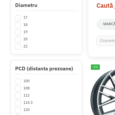
Caută 
Diametru
17
MARCĂ
18
19
20
22
PCD (distanta prezoane)
-8%
100
108
112
114.3
120