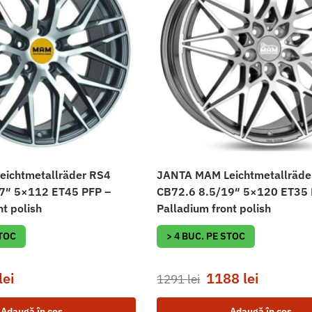
ichtmetallräder RS4
JANTA MAM Leichtmetallräde
7″ 5×112 ET45 PFP –
CB72.6 8.5/19″ 5×120 ET35 
nt polish
Palladium front polish
STOC
> 4 BUC. PE STOC
lei
1188
lei
1291
lei
Adaugă în coș
Adaugă în coș