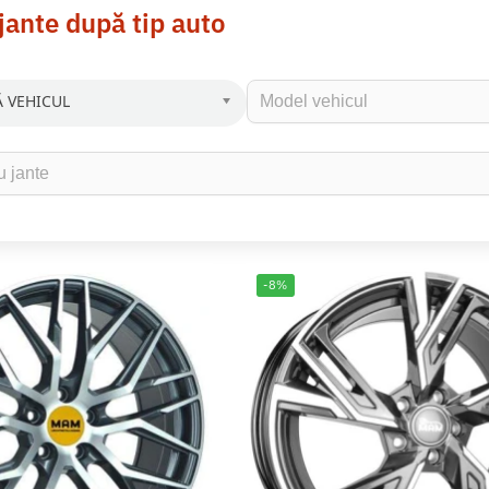
jante după tip auto
 VEHICUL
-8%