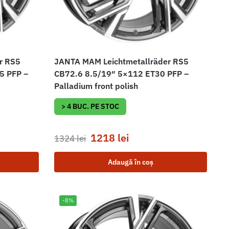
r RS5
JANTA MAM Leichtmetallräder RS5
5 PFP –
CB72.6 8.5/19″ 5×112 ET30 PFP –
Palladium front polish
> 4 BUC. PE STOC
1218
lei
1324
lei
Adaugă în coș
-8%