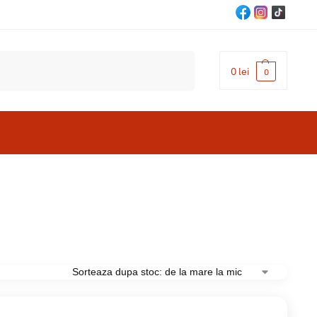
Cautare
0
lei
0