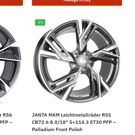
-8%
r RS6
JANTA MAM Leichtmetallräder RS5
PFP –
CB72.6 8.0/18″ 5×114.3 ET30 PFP –
Palladium Front Polish