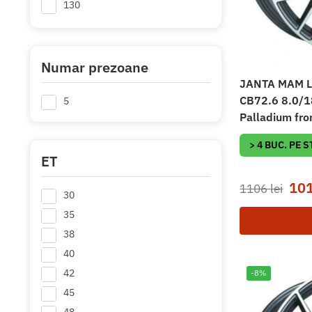
130
Numar prezoane
JANTA MAM Le
CB72.6 8.0/1
5
Palladium fro
> 4 BUC. PE 
ET
10
1106
lei
30
35
38
40
42
-8%
45