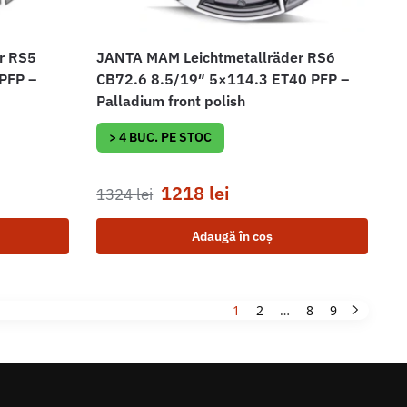
r RS5
JANTA MAM Leichtmetallräder RS6
PFP –
CB72.6 8.5/19″ 5×114.3 ET40 PFP –
Palladium front polish
> 4 BUC. PE STOC
1218
lei
1324
lei
Adaugă în coș
1
2
…
8
9