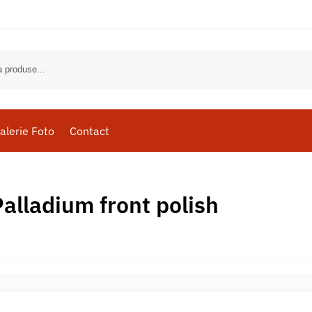
alerie Foto
Contact
Palladium front polish