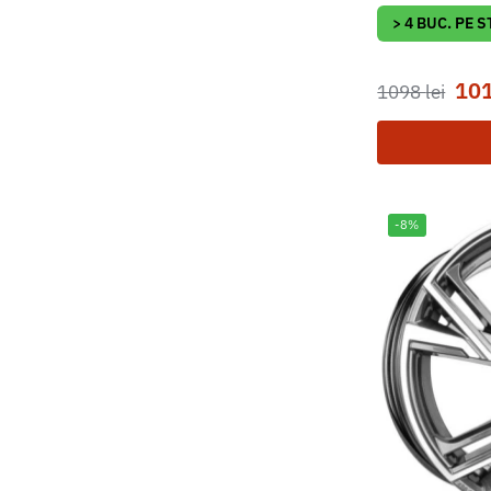
> 4 BUC. PE 
10
1098
lei
-8%