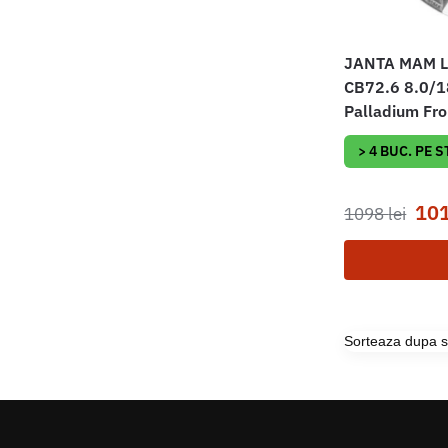
JANTA MAM Le
CB72.6 8.0/1
Palladium Fro
> 4 BUC. PE 
10
1098
lei