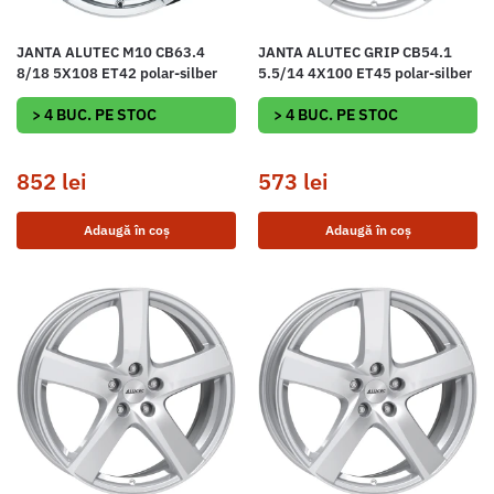
JANTA ALUTEC M10 CB63.4
JANTA ALUTEC GRIP CB54.1
8/18 5X108 ET42 polar-silber
5.5/14 4X100 ET45 polar-silber
> 4 BUC. PE STOC
> 4 BUC. PE STOC
852
lei
573
lei
Adaugă în coș
Adaugă în coș