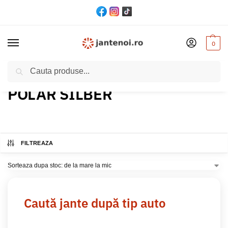
0
Cautare
Acasă
Produs Culoare
POLAR SILBER
/
/
POLAR SILBER
FILTREAZA
Caută jante după tip auto