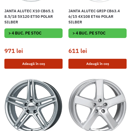
JANTA ALUTEC X10 CB65.1
JANTA ALUTEC GRIP CB63.4
8.5/18 5X120 ET50 POLAR
6/15 4X108 ET46 POLAR
SILBER
SILBER
> 4 BUC. PE STOC
> 4 BUC. PE STOC
971
lei
611
lei
Adaugă în coș
Adaugă în coș