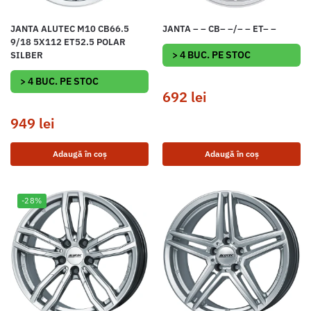
JANTA ALUTEC M10 CB66.5
JANTA – – CB– –/– – ET– –
9/18 5X112 ET52.5 POLAR
> 4 BUC. PE STOC
SILBER
> 4 BUC. PE STOC
692
lei
949
lei
Adaugă în coș
Adaugă în coș
-28%