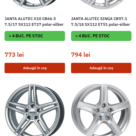
JANTA ALUTEC X10 CB66.5
JANTA ALUTEC SINGA CB57.1
7.5/17 5X112 ET27 polar-silber
7.5/18 5X112 ET51 polar-silber
> 4 BUC. PE STOC
> 4 BUC. PE STOC
773
lei
794
lei
Adaugă în coș
Adaugă în coș