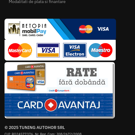
Modalitati de plata si finantare
© 2025 TUNING AUTOHOR SRL
CUI: RO24577376, Nr. Reg. Com: J08/2672/2008