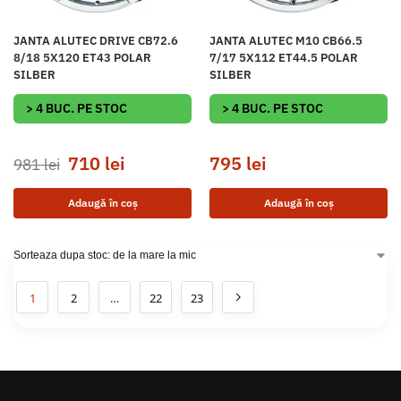
JANTA ALUTEC DRIVE CB72.6
JANTA ALUTEC M10 CB66.5
8/18 5X120 ET43 POLAR
7/17 5X112 ET44.5 POLAR
SILBER
SILBER
> 4 BUC. PE STOC
> 4 BUC. PE STOC
710
lei
795
lei
981
lei
Adaugă în coș
Adaugă în coș
1
2
…
22
23