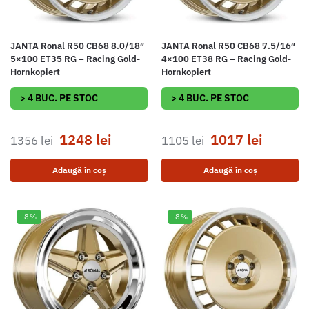
JANTA Ronal R50 CB68 8.0/18″
JANTA Ronal R50 CB68 7.5/16″
5×100 ET35 RG – Racing Gold-
4×100 ET38 RG – Racing Gold-
Hornkopiert
Hornkopiert
> 4 BUC. PE STOC
> 4 BUC. PE STOC
1248
lei
1017
lei
1356
lei
1105
lei
Adaugă în coș
Adaugă în coș
-8%
-8%