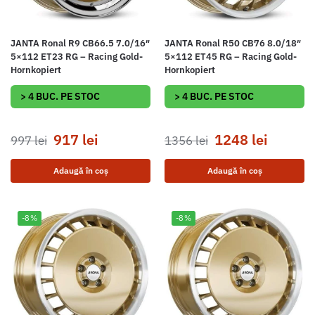
JANTA Ronal R9 CB66.5 7.0/16″
JANTA Ronal R50 CB76 8.0/18″
5×112 ET23 RG – Racing Gold-
5×112 ET45 RG – Racing Gold-
Hornkopiert
Hornkopiert
> 4 BUC. PE STOC
> 4 BUC. PE STOC
917
lei
1248
lei
997
lei
1356
lei
Adaugă în coș
Adaugă în coș
-8%
-8%