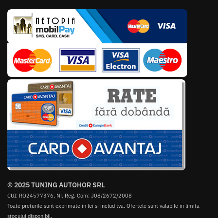
© 2025 TUNING AUTOHOR SRL
CUI: RO24577376, Nr. Reg. Com: J08/2672/2008
Toate preturile sunt exprimate in lei si includ tva. Ofertele sunt valabile in limita
stocului disponibil.