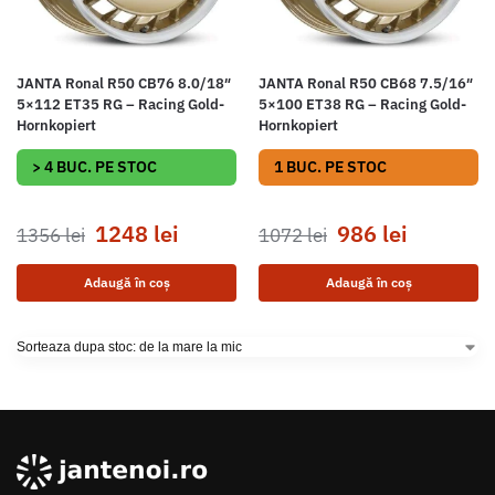
JANTA Ronal R50 CB76 8.0/18″
JANTA Ronal R50 CB68 7.5/16″
5×112 ET35 RG – Racing Gold-
5×100 ET38 RG – Racing Gold-
Hornkopiert
Hornkopiert
> 4 BUC. PE STOC
1 BUC. PE STOC
1248
lei
986
lei
1356
lei
1072
lei
Adaugă în coș
Adaugă în coș