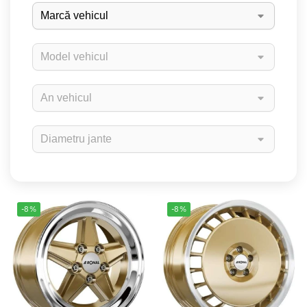
-8%
-8%