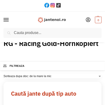
0
Cautare
Acasă
Produs Culoare
RG - Racing Gold-Hornkopiert
/
/
RG - Racing Gold-Hornkopiert
FILTREAZA
Caută jante după tip auto