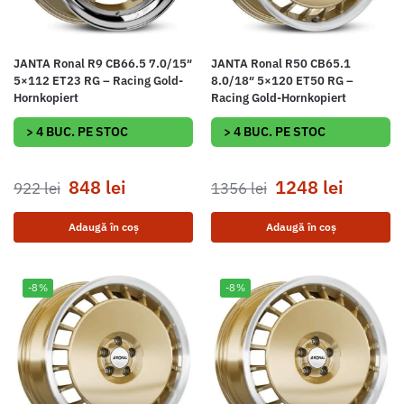
JANTA Ronal R9 CB66.5 7.0/15″
JANTA Ronal R50 CB65.1
5×112 ET23 RG – Racing Gold-
8.0/18″ 5×120 ET50 RG –
Hornkopiert
Racing Gold-Hornkopiert
> 4 BUC. PE STOC
> 4 BUC. PE STOC
848
lei
1248
lei
922
lei
1356
lei
Adaugă în coș
Adaugă în coș
-8%
-8%