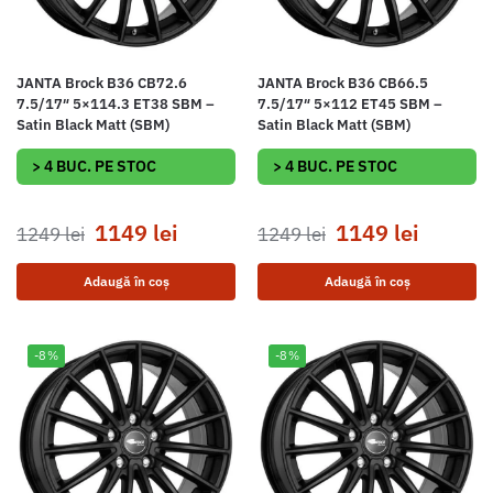
JANTA Brock B36 CB72.6
JANTA Brock B36 CB66.5
7.5/17″ 5×114.3 ET38 SBM –
7.5/17″ 5×112 ET45 SBM –
Satin Black Matt (SBM)
Satin Black Matt (SBM)
> 4 BUC. PE STOC
> 4 BUC. PE STOC
1149
lei
1149
lei
1249
lei
1249
lei
Adaugă în coș
Adaugă în coș
-8%
-8%