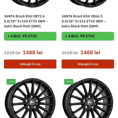
JANTA Brock B36 CB72.6
JANTA Brock B36 CB66.5
8.0/18″ 5×120 ET35 SBM –
8.0/18″ 5×112 ET35 SBM –
Satin Black Matt (SBM)
Satin Black Matt (SBM)
> 4 BUC. PE STOC
> 4 BUC. PE STOC
1488
lei
1488
lei
1618
lei
1618
lei
Adaugă în coș
Adaugă în coș
-8%
-8%