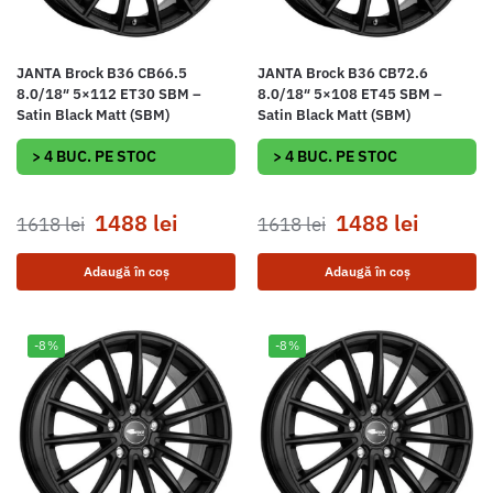
JANTA Brock B36 CB66.5
JANTA Brock B36 CB72.6
8.0/18″ 5×112 ET30 SBM –
8.0/18″ 5×108 ET45 SBM –
Satin Black Matt (SBM)
Satin Black Matt (SBM)
> 4 BUC. PE STOC
> 4 BUC. PE STOC
1488
lei
1488
lei
1618
lei
1618
lei
Adaugă în coș
Adaugă în coș
-8%
-8%