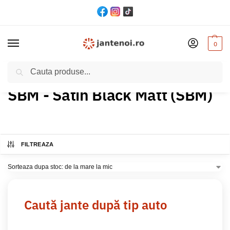
0
Cautare
Acasă
Produs Culoare
SBM - Satin Black Matt (SBM)
/
/
SBM - Satin Black Matt (SBM)
FILTREAZA
Caută jante după tip auto