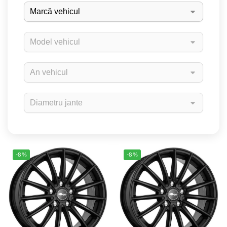
-8%
-8%