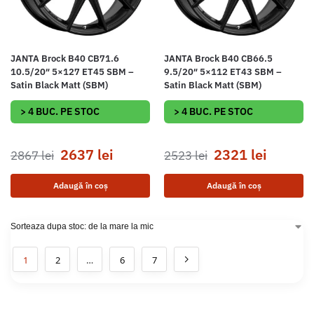
JANTA Brock B40 CB71.6
JANTA Brock B40 CB66.5
10.5/20″ 5×127 ET45 SBM –
9.5/20″ 5×112 ET43 SBM –
Satin Black Matt (SBM)
Satin Black Matt (SBM)
> 4 BUC. PE STOC
> 4 BUC. PE STOC
2637
lei
2321
lei
2867
lei
2523
lei
Adaugă în coș
Adaugă în coș
1
2
…
6
7