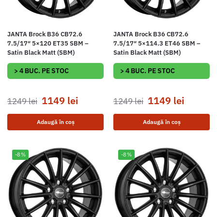
JANTA Brock B36 CB72.6
JANTA Brock B36 CB72.6
7.5/17″ 5×120 ET35 SBM –
7.5/17″ 5×114.3 ET46 SBM –
Satin Black Matt (SBM)
Satin Black Matt (SBM)
> 4 BUC. PE STOC
> 4 BUC. PE STOC
1149
lei
1149
lei
1249
lei
1249
lei
Adaugă în coș
Adaugă în coș
-8%
-8%