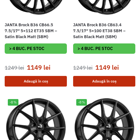
JANTA Brock B36 CB66.5
JANTA Brock B36 CB63.4
7.5/17″ 5×112 ET35 SBM –
7.5/17″ 5×100 ET38 SBM –
Satin Black Matt (SBM)
Satin Black Matt (SBM)
> 4 BUC. PE STOC
> 4 BUC. PE STOC
1149
lei
1149
lei
1249
lei
1249
lei
Adaugă în coș
Adaugă în coș
-8%
-8%