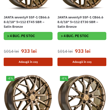
JANTA seventy9 SSF-1 CB66.6
JANTA seventy9 SSF-1 CB66.6
8.0/18″ 5×112 ET45 SBR –
8.0/18″ 5×112 ET30 SBR –
Satin Bronze
Satin Bronze
> 4 BUC. PE STOC
> 4 BUC. PE STOC
933
lei
933
lei
1014
lei
1014
lei
Adaugă în coș
Adaugă în coș
-8%
-8%