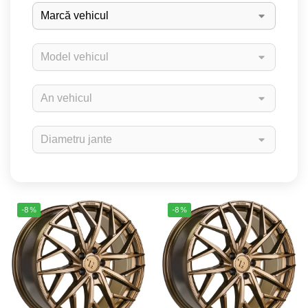
-8%
-8%