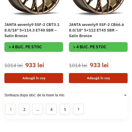
JANTA seventy9 SSF-2 CB73.1
JANTA seventy9 SSF-2 CB66.6
8.0/18″ 5×114.3 ET40 SBR –
8.0/18″ 5×112 ET45 SBR –
Satin Bronze
Satin Bronze
> 4 BUC. PE STOC
> 4 BUC. PE STOC
933
lei
933
lei
1014
lei
1014
lei
Adaugă în coș
Adaugă în coș
1
2
…
4
5