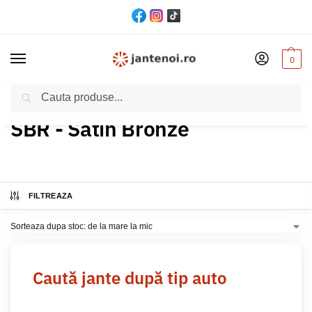
0
Cautare
Acasă
Produs Culoare
SBR - Satin Bronze
/
/
SBR - Satin Bronze
FILTREAZA
Caută jante după tip auto