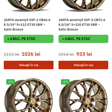
JANTA seventy9 SSF-2 CB66.6
JANTA seventy9 SSF-2 CB72.6
8.5/19″ 5×112 ET30 SBR –
8.0/18″ 5×120 ET30 SBR –
Satin Bronze
Satin Bronze
> 4 BUC. PE STOC
> 4 BUC. PE STOC
1026
lei
933
lei
1115
lei
1014
lei
Adaugă în coș
Adaugă în coș
-8%
-8%