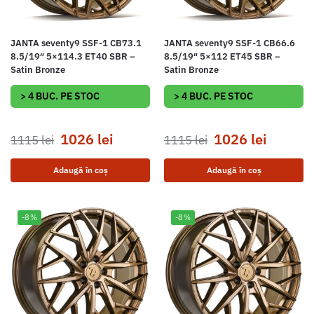
JANTA seventy9 SSF-1 CB73.1
JANTA seventy9 SSF-1 CB66.6
8.5/19″ 5×114.3 ET40 SBR –
8.5/19″ 5×112 ET45 SBR –
Satin Bronze
Satin Bronze
> 4 BUC. PE STOC
> 4 BUC. PE STOC
1026
lei
1026
lei
1115
lei
1115
lei
Adaugă în coș
Adaugă în coș
-8%
-8%