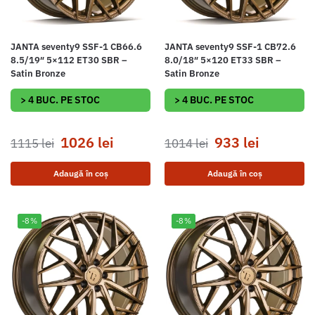
JANTA seventy9 SSF-1 CB66.6
JANTA seventy9 SSF-1 CB72.6
8.5/19″ 5×112 ET30 SBR –
8.0/18″ 5×120 ET33 SBR –
Satin Bronze
Satin Bronze
> 4 BUC. PE STOC
> 4 BUC. PE STOC
1026
lei
933
lei
1115
lei
1014
lei
Adaugă în coș
Adaugă în coș
-8%
-8%