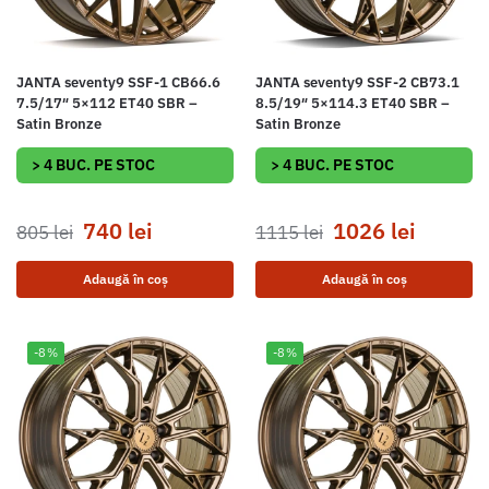
JANTA seventy9 SSF-1 CB66.6
JANTA seventy9 SSF-2 CB73.1
7.5/17″ 5×112 ET40 SBR –
8.5/19″ 5×114.3 ET40 SBR –
Satin Bronze
Satin Bronze
> 4 BUC. PE STOC
> 4 BUC. PE STOC
740
lei
1026
lei
805
lei
1115
lei
Adaugă în coș
Adaugă în coș
-8%
-8%