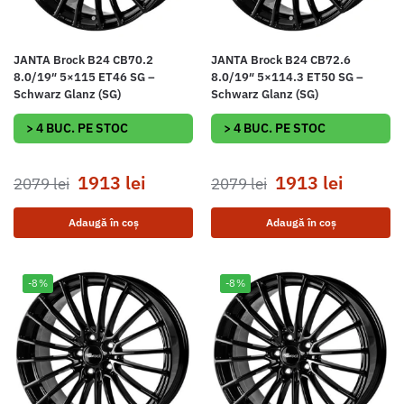
JANTA Brock B24 CB70.2
JANTA Brock B24 CB72.6
8.0/19″ 5×115 ET46 SG –
8.0/19″ 5×114.3 ET50 SG –
Schwarz Glanz (SG)
Schwarz Glanz (SG)
> 4 BUC. PE STOC
> 4 BUC. PE STOC
1913
lei
1913
lei
2079
lei
2079
lei
Adaugă în coș
Adaugă în coș
-8%
-8%