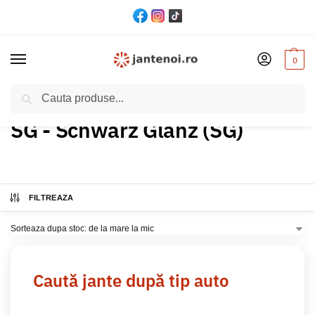
0
Cautare
Acasă
Produs Culoare
SG - Schwarz Glanz (SG)
/
/
SG - Schwarz Glanz (SG)
FILTREAZA
Caută jante după tip auto