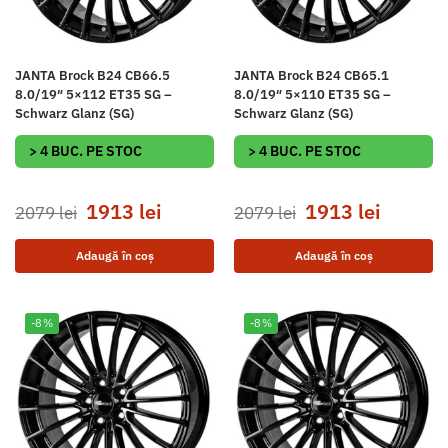
JANTA Brock B24 CB66.5
JANTA Brock B24 CB65.1
8.0/19″ 5×112 ET35 SG –
8.0/19″ 5×110 ET35 SG –
Schwarz Glanz (SG)
Schwarz Glanz (SG)
> 4 BUC. PE STOC
> 4 BUC. PE STOC
1913
lei
1913
lei
2079
lei
2079
lei
Adaugă în coș
Adaugă în coș
-8%
-8%