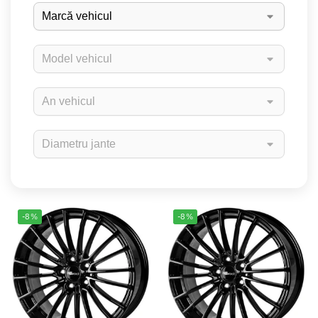
-8%
-8%