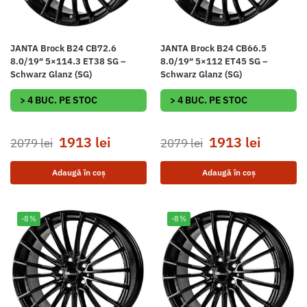
JANTA Brock B24 CB72.6
JANTA Brock B24 CB66.5
8.0/19″ 5×114.3 ET38 SG –
8.0/19″ 5×112 ET45 SG –
Schwarz Glanz (SG)
Schwarz Glanz (SG)
> 4 BUC. PE STOC
> 4 BUC. PE STOC
1913
lei
1913
lei
2079
lei
2079
lei
Adaugă în coș
Adaugă în coș
-8%
-8%