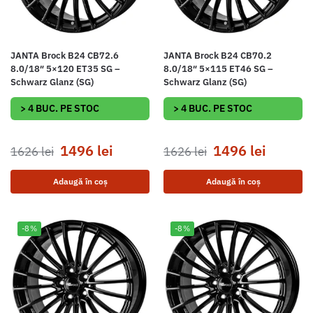
JANTA Brock B24 CB72.6
JANTA Brock B24 CB70.2
8.0/18″ 5×120 ET35 SG –
8.0/18″ 5×115 ET46 SG –
Schwarz Glanz (SG)
Schwarz Glanz (SG)
> 4 BUC. PE STOC
> 4 BUC. PE STOC
1496
lei
1496
lei
1626
lei
1626
lei
Adaugă în coș
Adaugă în coș
-8%
-8%