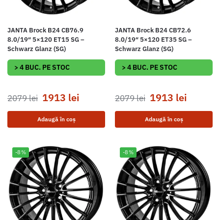
JANTA Brock B24 CB76.9
JANTA Brock B24 CB72.6
8.0/19″ 5×120 ET15 SG –
8.0/19″ 5×120 ET35 SG –
Schwarz Glanz (SG)
Schwarz Glanz (SG)
> 4 BUC. PE STOC
> 4 BUC. PE STOC
1913
lei
1913
lei
2079
lei
2079
lei
Adaugă în coș
Adaugă în coș
-8%
-8%