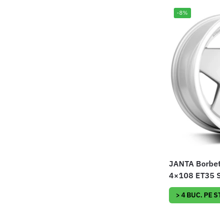
-8%
JANTA Borbet
4×108 ET35 SP
> 4 BUC. PE 