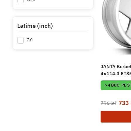
Latime (inch)
7.0
JANTA Borbet
4×114.3 ET35 
> 4 BUC. PE 
733
796
lei