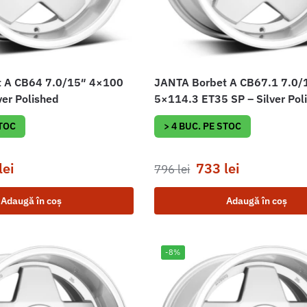
 A CB64 7.0/15″ 4×100
JANTA Borbet A CB67.1 7.0/
ver Polished
5×114.3 ET35 SP – Silver Pol
STOC
> 4 BUC. PE STOC
lei
733
lei
796
lei
Adaugă în coș
Adaugă în coș
-8%