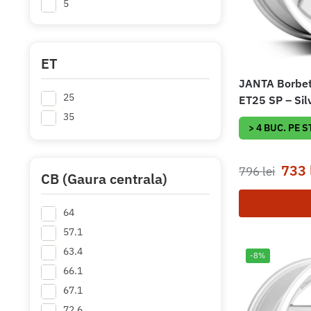
5
ET
JANTA Borbet
25
ET25 SP – Sil
35
> 4 BUC. PE 
733
796
lei
CB (Gaura centrala)
64
57.1
63.4
-8%
66.1
67.1
72.6