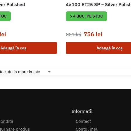
ver Polished
4×100 ET25 SP – Silver Polis
STOC
> 4 BUC. PE STOC
lei
756
lei
821
lei
Adaugă în coș
Adaugă în coș
Informatii
onditii
Contact
turnare produs
Contul meu