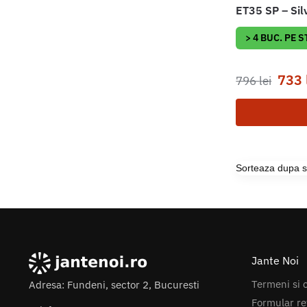
ET35 SP – Sil
> 4 BUC. PE 
733
796
lei
Jante Noi
Termeni si c
Adresa: Fundeni, sector 2, Bucuresti
Formular re