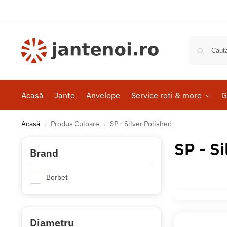
Acasă
Jante
Anvelope
Service roti & more
G
Acasă
Produs Culoare
SP - Silver Polished
/
/
SP - Si
Brand
Borbet
Diametru