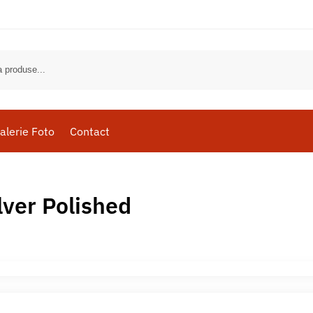
alerie Foto
Contact
lver Polished