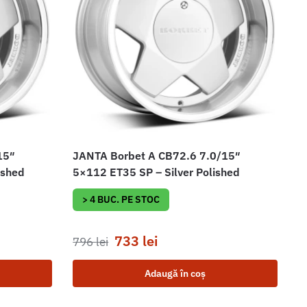
15″
JANTA Borbet A CB72.6 7.0/15″
ished
5×112 ET35 SP – Silver Polished
> 4 BUC. PE STOC
733
lei
796
lei
Adaugă în coș