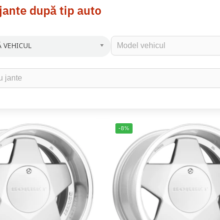
jante după tip auto
 VEHICUL
-8%