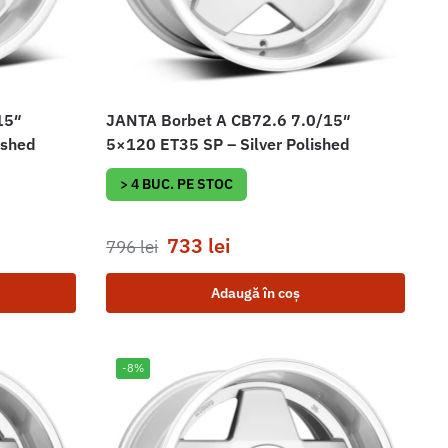
15″
JANTA Borbet A CB72.6 7.0/15″
ished
5×120 ET35 SP – Silver Polished
> 4 BUC. PE STOC
733
lei
796
lei
Adaugă în coș
-8%