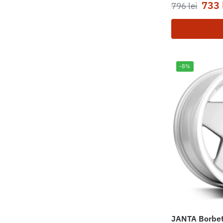
733
796
lei
-8%
JANTA Borbet