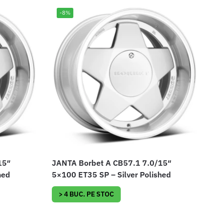
-8%
15″
JANTA Borbet A CB57.1 7.0/15″
hed
5×100 ET35 SP – Silver Polished
> 4 BUC. PE STOC