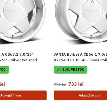
 A CB67.1 7.0/15″
JANTA Borbet A CB66.1 7.0/
SP – Silver Polished
4×114.3 ET35 SP – Silver Pol
STOC
> 4 BUC. PE STOC
lei
733
lei
796
lei
Adaugă în coș
Adaugă în coș