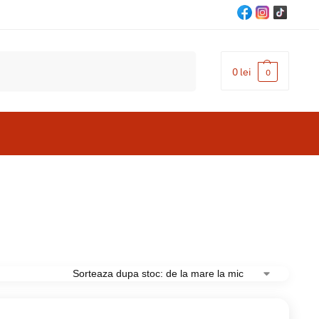
Cautare
0
lei
0