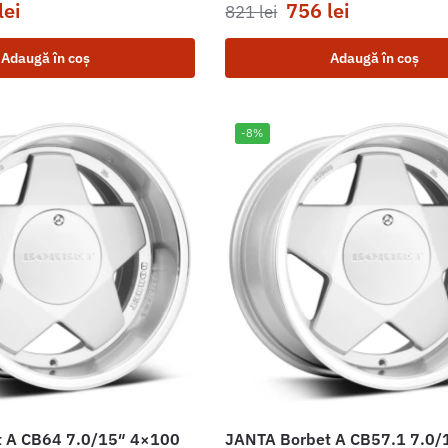
lei
756
lei
821
lei
Adaugă în coș
Adaugă în coș
-8%
 A CB64 7.0/15″ 4×100
JANTA Borbet A CB57.1 7.0/