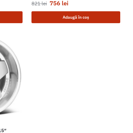
756
lei
821
lei
Adaugă în coș
15″