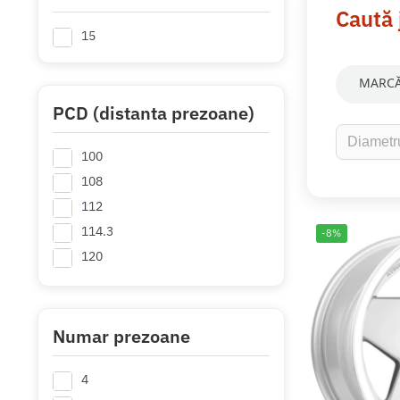
Caută 
15
MARCĂ
PCD (distanta prezoane)
100
108
112
114.3
-8%
120
Numar prezoane
4