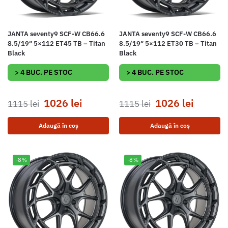
JANTA seventy9 SCF-W CB66.6
JANTA seventy9 SCF-W CB66.6
8.5/19″ 5×112 ET45 TB – Titan
8.5/19″ 5×112 ET30 TB – Titan
Black
Black
> 4 BUC. PE STOC
> 4 BUC. PE STOC
1026
lei
1026
lei
1115
lei
1115
lei
Adaugă în coș
Adaugă în coș
-8%
-8%