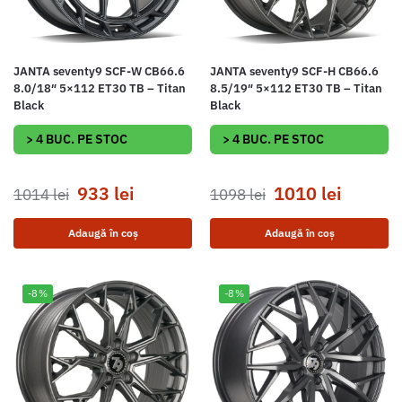
JANTA seventy9 SCF-W CB66.6
JANTA seventy9 SCF-H CB66.6
8.0/18″ 5×112 ET30 TB – Titan
8.5/19″ 5×112 ET30 TB – Titan
Black
Black
> 4 BUC. PE STOC
> 4 BUC. PE STOC
933
lei
1010
lei
1014
lei
1098
lei
Adaugă în coș
Adaugă în coș
-8%
-8%