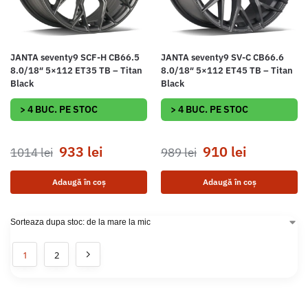
JANTA seventy9 SCF-H CB66.5
JANTA seventy9 SV-C CB66.6
8.0/18″ 5×112 ET35 TB – Titan
8.0/18″ 5×112 ET45 TB – Titan
Black
Black
> 4 BUC. PE STOC
> 4 BUC. PE STOC
933
lei
910
lei
1014
lei
989
lei
Adaugă în coș
Adaugă în coș
1
2