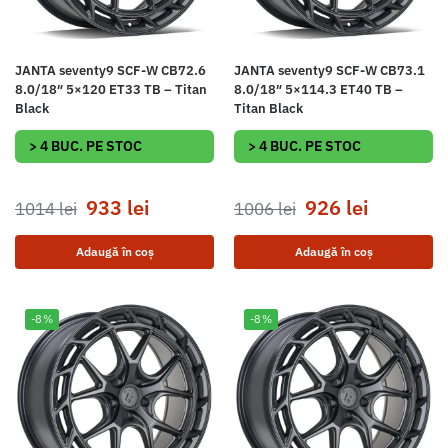
JANTA seventy9 SCF-W CB72.6
JANTA seventy9 SCF-W CB73.1
8.0/18″ 5×120 ET33 TB – Titan
8.0/18″ 5×114.3 ET40 TB –
Black
Titan Black
> 4 BUC. PE STOC
> 4 BUC. PE STOC
933
lei
926
lei
1014
lei
1006
lei
Adaugă în coș
Adaugă în coș
-8%
-8%