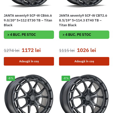
JANTA seventy9 SCF-W CB66.6
JANTA seventy9 SCF-W CB72.6
9.0/20″ 5×112 ET30 TB – Titan
8.5/19″ 5×114.3 ET40 TB –
Black
Titan Black
> 4 BUC. PE STOC
> 4 BUC. PE STOC
1172
lei
1026
lei
1274
lei
1115
lei
Adaugă în coș
Adaugă în coș
-8%
-8%