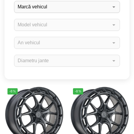
-8%
-8%