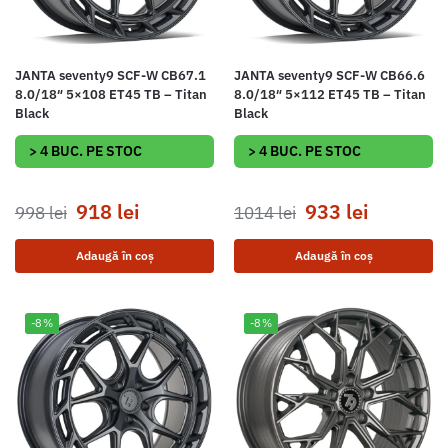
JANTA seventy9 SCF-W CB67.1
JANTA seventy9 SCF-W CB66.6
8.0/18″ 5×108 ET45 TB – Titan
8.0/18″ 5×112 ET45 TB – Titan
Black
Black
> 4 BUC. PE STOC
> 4 BUC. PE STOC
918
lei
933
lei
998
lei
1014
lei
Adaugă în coș
Adaugă în coș
-8%
-8%