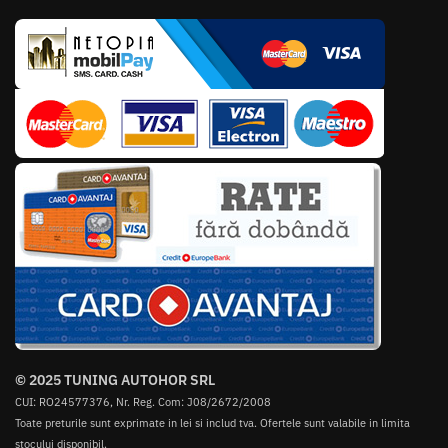
© 2025 TUNING AUTOHOR SRL
CUI: RO24577376, Nr. Reg. Com: J08/2672/2008
Toate preturile sunt exprimate in lei si includ tva. Ofertele sunt valabile in limita
stocului disponibil.