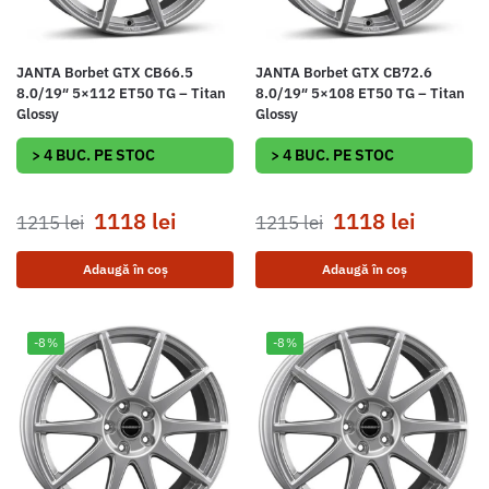
JANTA Borbet GTX CB66.5
JANTA Borbet GTX CB72.6
8.0/19″ 5×112 ET50 TG – Titan
8.0/19″ 5×108 ET50 TG – Titan
Glossy
Glossy
> 4 BUC. PE STOC
> 4 BUC. PE STOC
1118
lei
1118
lei
1215
lei
1215
lei
Adaugă în coș
Adaugă în coș
-8%
-8%