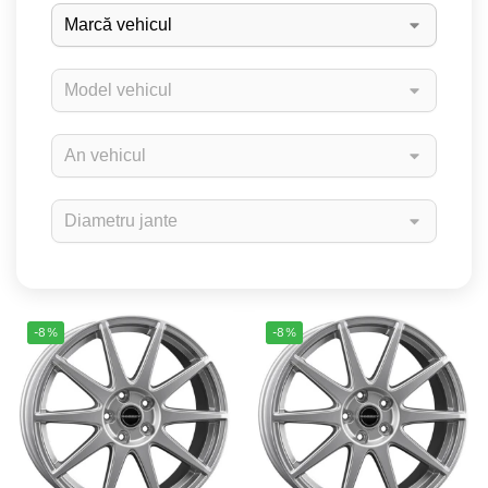
-8%
-8%