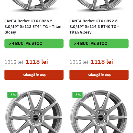
JANTA Borbet GTX CB66.5
JANTA Borbet GTX CB72.6
8.0/19″ 5×112 ET44 TG – Titan
8.0/19″ 5×114.3 ET40 TG –
Glossy
Titan Glossy
> 4 BUC. PE STOC
> 4 BUC. PE STOC
1118
lei
1118
lei
1215
lei
1215
lei
Adaugă în coș
Adaugă în coș
-8%
-8%