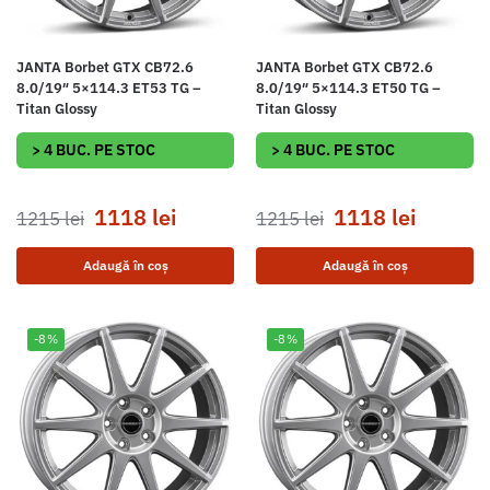
JANTA Borbet GTX CB72.6
JANTA Borbet GTX CB72.6
8.0/19″ 5×114.3 ET53 TG –
8.0/19″ 5×114.3 ET50 TG –
Titan Glossy
Titan Glossy
> 4 BUC. PE STOC
> 4 BUC. PE STOC
1118
lei
1118
lei
1215
lei
1215
lei
Adaugă în coș
Adaugă în coș
-8%
-8%