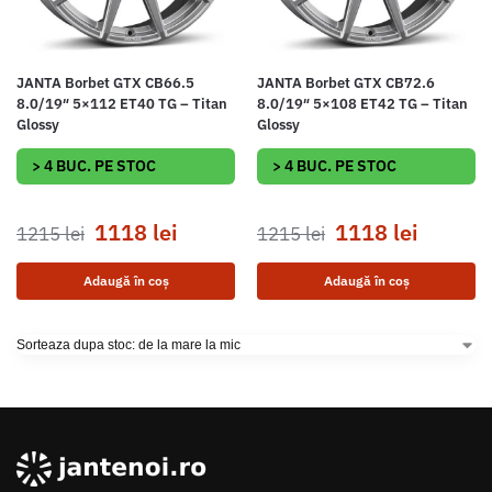
JANTA Borbet GTX CB66.5
JANTA Borbet GTX CB72.6
8.0/19″ 5×112 ET40 TG – Titan
8.0/19″ 5×108 ET42 TG – Titan
Glossy
Glossy
> 4 BUC. PE STOC
> 4 BUC. PE STOC
1118
lei
1118
lei
1215
lei
1215
lei
Adaugă în coș
Adaugă în coș