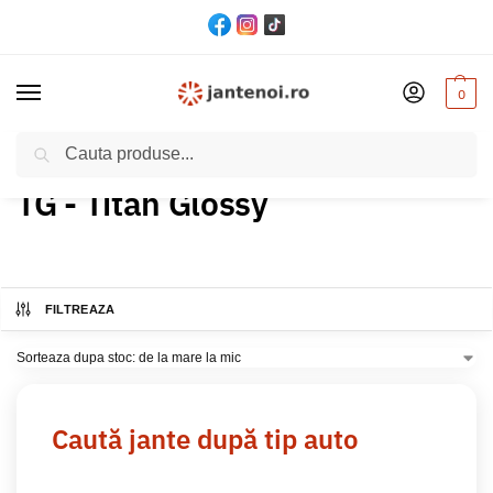
0
Cautare
Acasă
Produs Culoare
TG - Titan Glossy
/
/
TG - Titan Glossy
FILTREAZA
Caută jante după tip auto