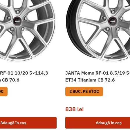
RF-01 10/20 5×114,3
JANTA Momo RF-01 8.5/19 
m CB 70.6
ET34 Titanium CB 72.6
OC
2 BUC. PE STOC
838
lei
Adaugă în coș
Adaugă în coș