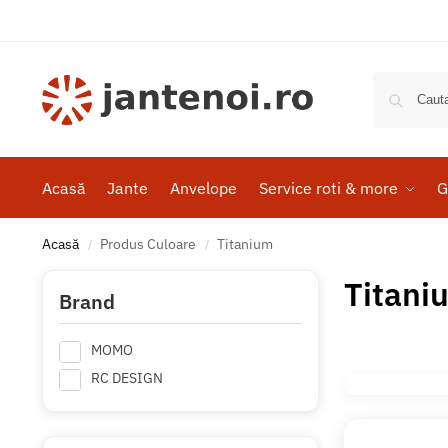
Acasă
Jante
Anvelope
Service roti & more
G
Acasă
Produs Culoare
Titanium
/
/
Titani
Brand
MOMO
RC DESIGN