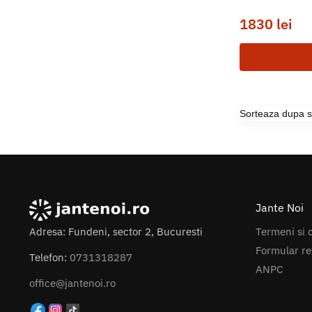
1830
lei
Jante Noi
Termeni si c
Adresa: Fundeni, sector 2, Bucuresti
Formular re
Telefon:
0731318287
ANPC
office@jantenoi.ro