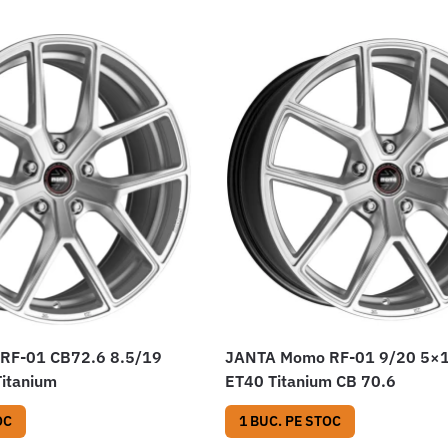
RF-01 CB72.6 8.5/19
JANTA Momo RF-01 9/20 5×
itanium
ET40 Titanium CB 70.6
OC
1 BUC. PE STOC