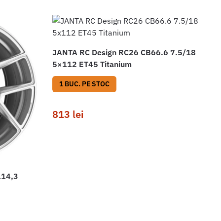
JANTA RC Design RC26 CB66.6 7.5/18
5×112 ET45 Titanium
1 BUC. PE STOC
813
lei
114,3