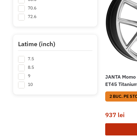
70.6
72.6
Latime (inch)
7.5
8.5
9
JANTA Momo 
ET45 Titaniu
10
2 BUC. PE ST
937
lei