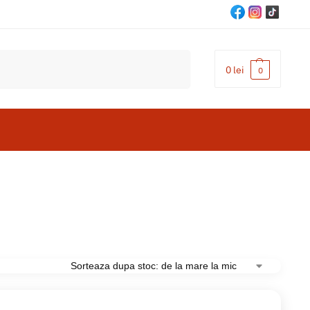
Cautare
0
lei
0