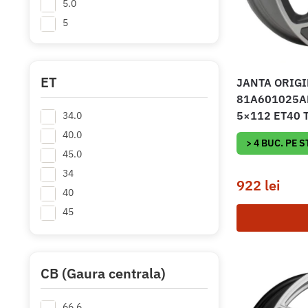
5.0
5
ET
JANTA ORIGI
81A601025A
5×112 ET40 T
34.0
40.0
> 4 BUC. PE 
45.0
34
922
lei
40
45
CB (Gaura centrala)
66.6