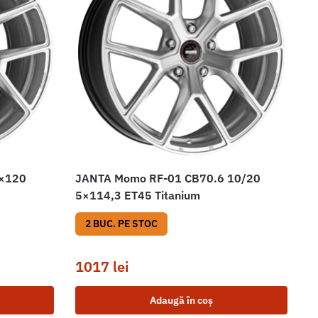
5×120
JANTA Momo RF-01 CB70.6 10/20
5×114,3 ET45 Titanium
2 BUC. PE STOC
1017
lei
Adaugă în coș