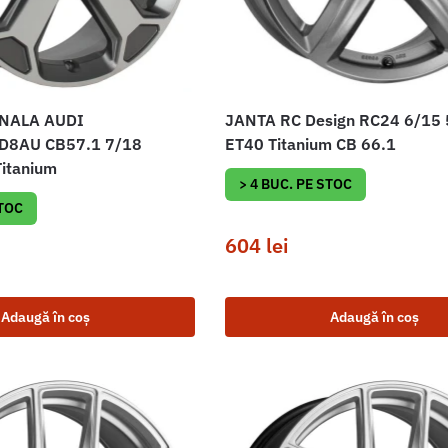
NALA AUDI
JANTA RC Design RC24 6/15
D8AU CB57.1 7/18
ET40 Titanium CB 66.1
itanium
> 4 BUC. PE STOC
STOC
604
lei
Adaugă în coș
Adaugă în coș