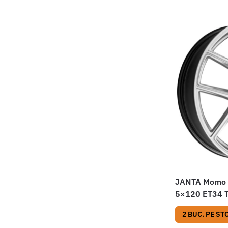
JANTA Momo 
5×120 ET34 T
2 BUC. PE ST