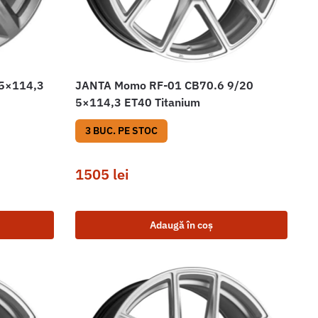
 5×114,3
JANTA Momo RF-01 CB70.6 9/20
5×114,3 ET40 Titanium
3 BUC. PE STOC
1505
lei
Adaugă în coș