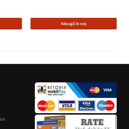
Adaugă în coș
are