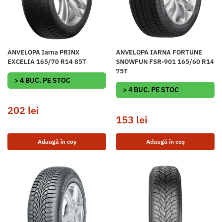
ANVELOPA Iarna PRINX
ANVELOPA IARNA FORTUNE
EXCELIA 165/70 R14 85T
SNOWFUN FSR-901 165/60 R14
75T
> 4 BUC. PE STOC
> 4 BUC. PE STOC
202
lei
153
lei
Adaugă în coș
Adaugă în coș