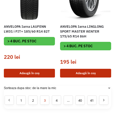
ANVELOPA Iarna LAUFENN
ANVELOPA Iarna LINGLONG
LW31 i FIT+ 185/60 R14 82T
SPORT MASTER WINTER
175/65 R14 86H
> 4 BUC. PE STOC
> 4 BUC. PE STOC
220
lei
195
lei
Adaugă în coș
Adaugă în coș
1
2
3
4
…
40
41