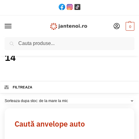
0
Cautare
Acasă
Produs Diametru anvelopa
14
Pagina 3
/
/
/
14
FILTREAZA
Caută anvelope auto