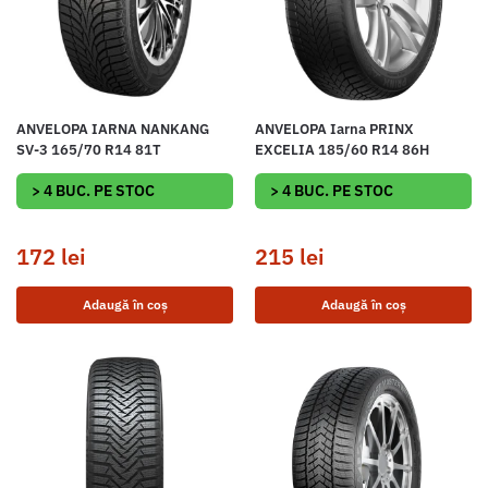
ANVELOPA IARNA NANKANG
ANVELOPA Iarna PRINX
SV-3 165/70 R14 81T
EXCELIA 185/60 R14 86H
> 4 BUC. PE STOC
> 4 BUC. PE STOC
172
lei
215
lei
Adaugă în coș
Adaugă în coș