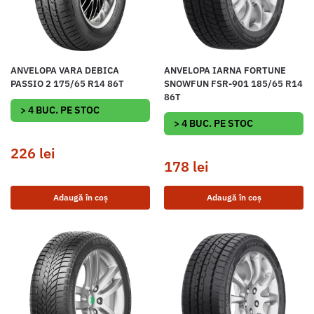
ANVELOPA VARA DEBICA
ANVELOPA IARNA FORTUNE
PASSIO 2 175/65 R14 86T
SNOWFUN FSR-901 185/65 R14
86T
> 4 BUC. PE STOC
> 4 BUC. PE STOC
226
lei
178
lei
Adaugă în coș
Adaugă în coș