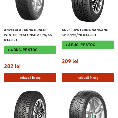
ANVELOPA IARNA DUNLOP
ANVELOPA IARNA NANKANG
WINTER RESPONSE 2 175/65
SV-2 175/70 R14 88T
R14 82T
> 4 BUC. PE STOC
> 4 BUC. PE STOC
209
lei
282
lei
Adaugă în coș
Adaugă în coș