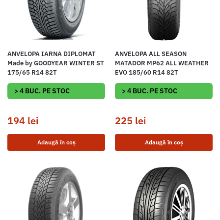
ANVELOPA IARNA DIPLOMAT
ANVELOPA ALL SEASON
Made by GOODYEAR WINTER ST
MATADOR MP62 ALL WEATHER
175/65 R14 82T
EVO 185/60 R14 82T
> 4 BUC. PE STOC
> 4 BUC. PE STOC
194
lei
225
lei
Adaugă în coș
Adaugă în coș