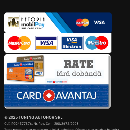
© 2025 TUNING AUTOHOR SRL
CUI: RO24577376, Nr. Reg. Com: J08/2672/2008
Toate preturile sunt exprimate in lei si includ tva. Ofertele sunt valabile in limita