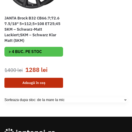
JANTA Brock B32 CB66.7;72.6
7.5/18″ 5×112;5×108 ET25;45
SKM – Schwarz-Matt
Lackiert;SKM – Schwarz Klar
Matt (SKM)
> 4 BUC. PE STOC
1288
lei
1400
lei
Adaugă în coș