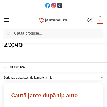
0
Cautare
Acasă
Produs ET
25;45
/
/
25;45
FILTREAZA
Caută jante după tip auto