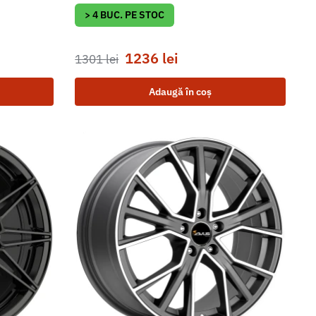
> 4 BUC. PE STOC
1236
lei
1301
lei
Adaugă în coș