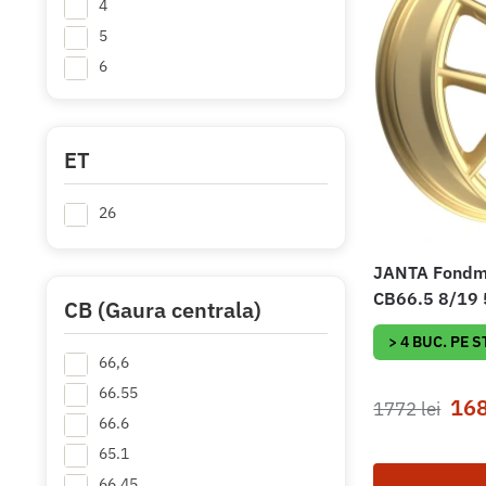
4
5
6
ET
26
JANTA Fondme
CB66.5 8/19
CB (Gaura centrala)
> 4 BUC. PE 
66,6
66.55
16
1772
lei
66.6
65.1
66.45