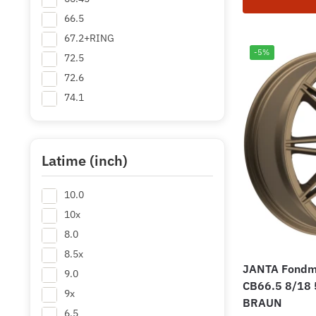
66.5
67.2+RING
-5%
72.5
72.6
74.1
75+RING
106.1
Latime (inch)
10.0
10x
8.0
8.5x
JANTA Fondm
9.0
CB66.5 8/18
9x
BRAUN
6.5