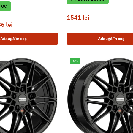
STOC
1541
lei
86
lei
Adaugă în coș
Adaugă în coș
-5%