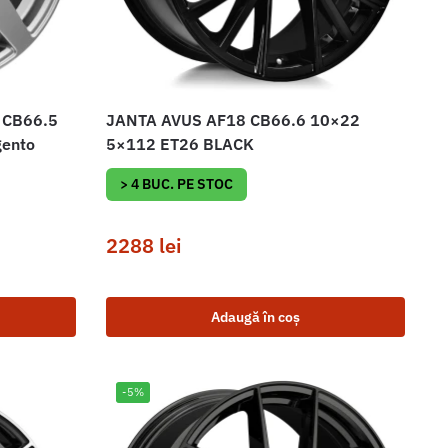
 CB66.5
JANTA AVUS AF18 CB66.6 10×22
gento
5×112 ET26 BLACK
> 4 BUC. PE STOC
2288
lei
Adaugă în coș
-5%