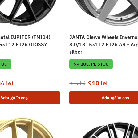
tal IUPITER (FMI14)
JANTA Diewe Wheels Inverno
 5×112 ET26 GLOSSY
8.0/18″ 5×112 ET26 AS – Ar
silber
STOC
> 4 BUC. PE STOC
36
lei
910
lei
989
lei
Adaugă în coș
Adaugă în coș