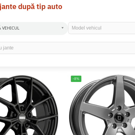
jante după tip auto
 VEHICUL
-8%