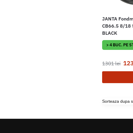
JANTA Fondm
CB66.5 8/18
BLACK
> 4 BUC. PE 
12
1301
lei