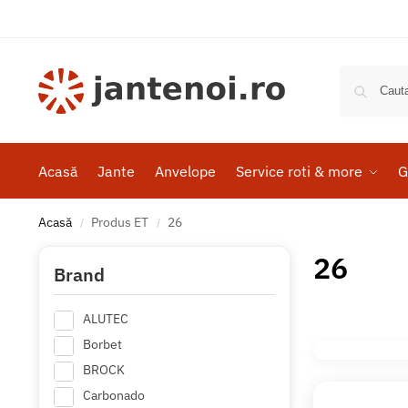
Acasă
Jante
Anvelope
Service roti & more
G
Acasă
Produs ET
26
/
/
26
Brand
ALUTEC
Borbet
BROCK
Carbonado