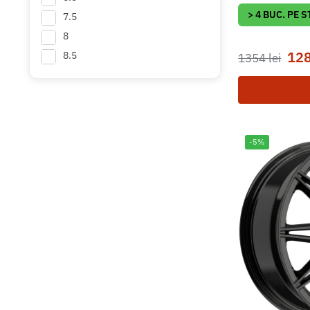
> 4 BUC. PE 
7.5
8
12
8.5
1354
lei
9
9.5
10
10.5
-5%