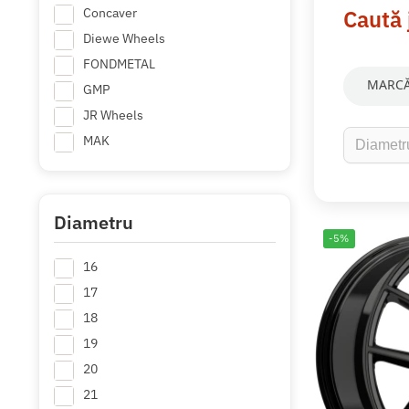
Concaver
Caută 
Diewe Wheels
FONDMETAL
MARCĂ
GMP
JR Wheels
MAK
MOMO
RC DESIGN
Ronal
Diametru
-5%
16
17
18
19
20
21