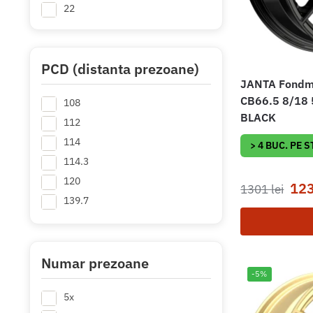
22
PCD (distanta prezoane)
JANTA Fondme
CB66.5 8/18
108
BLACK
112
114
> 4 BUC. PE 
114.3
120
12
1301
lei
139.7
Numar prezoane
-5%
5x