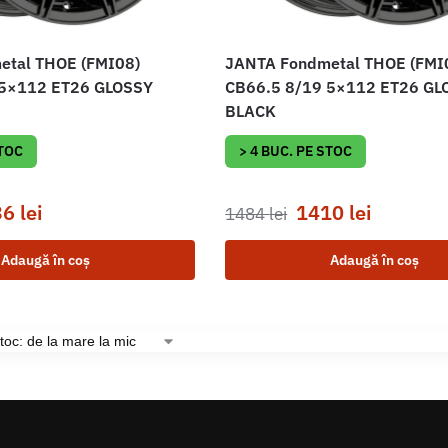
etal THOE (FMI08)
JANTA Fondmetal THOE (FMI
 5×112 ET26 GLOSSY
CB66.5 8/19 5×112 ET26 GL
BLACK
STOC
> 4 BUC. PE STOC
36
lei
1410
lei
1484
lei
Adaugă în coș
Adaugă în coș