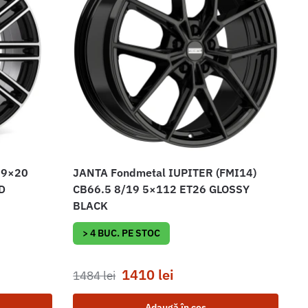
 9×20
JANTA Fondmetal IUPITER (FMI14)
D
CB66.5 8/19 5×112 ET26 GLOSSY
BLACK
> 4 BUC. PE STOC
1410
lei
1484
lei
Adaugă în coș