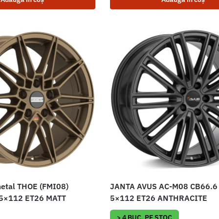
etal THOE (FMI08)
JANTA AVUS AC-M08 CB66.6
 5×112 ET26 MATT
5×112 ET26 ANTHRACITE
> 4 BUC. PE STOC