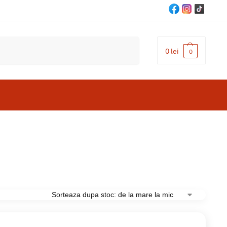
Cautare
0
lei
0