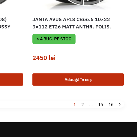
08)
JANTA AVUS AF18 CB66.6 10×22
OSSY
5×112 ET26 MATT ANTHR. POLIS.
> 4 BUC. PE STOC
2450
lei
Adaugă în coș
1
2
…
15
16