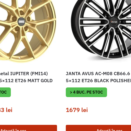
tal IUPITER (FMI14)
JANTA AVUS AC-M08 CB66.6
 5×112 ET26 MATT GOLD
5×112 ET26 BLACK POLISHE
STOC
> 4 BUC. PE STOC
83
lei
1679
lei
Adaugă în coș
Adaugă în coș