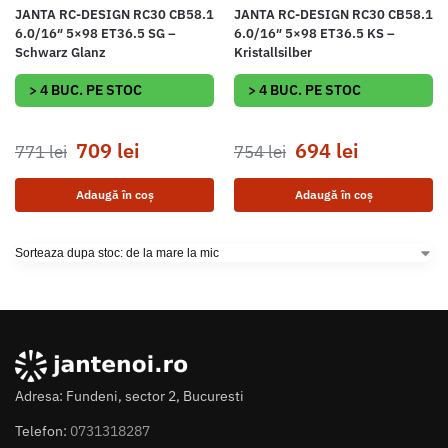
JANTA RC-DESIGN RC30 CB58.1
JANTA RC-DESIGN RC30 CB58.1
6.0/16″ 5×98 ET36.5 SG –
6.0/16″ 5×98 ET36.5 KS –
Schwarz Glanz
Kristallsilber
> 4 BUC. PE STOC
> 4 BUC. PE STOC
709
lei
694
lei
771
lei
754
lei
Adaugă în coș
Adaugă în coș
Adresa: Fundeni, sector 2, Bucuresti
Telefon:
0731318287