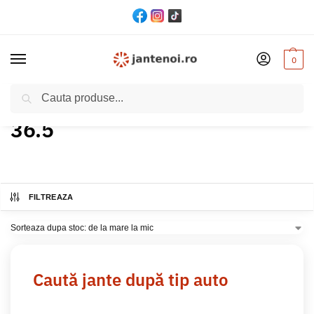
0
Cautare
Acasă
Produs ET
36.5
/
/
36.5
FILTREAZA
Caută jante după tip auto