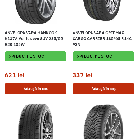
ANVELOPA VARA HANKOOK
ANVELOPA VARA GRIPMAX
K137A Ventus evo SUV 235/55
CARGO CARRIER 185/65 R14C
R20 105W
93N
> 4 BUC. PE STOC
> 4 BUC. PE STOC
621
lei
337
lei
Adaugă în coș
Adaugă în coș