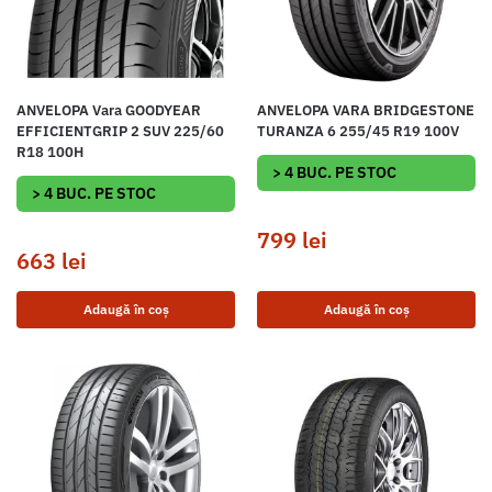
ANVELOPA Vara GOODYEAR
ANVELOPA VARA BRIDGESTONE
EFFICIENTGRIP 2 SUV 225/60
TURANZA 6 255/45 R19 100V
R18 100H
> 4 BUC. PE STOC
> 4 BUC. PE STOC
799
lei
663
lei
Adaugă în coș
Adaugă în coș