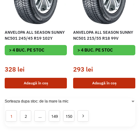
ANVELOPA ALL SEASON SUNNY
ANVELOPA ALL SEASON SUNNY
NC501 245/45 R19 102Y
NC501 215/55 R18 99V
> 4 BUC. PE STOC
> 4 BUC. PE STOC
328
lei
293
lei
Adaugă în coș
Adaugă în coș
1
2
…
149
150