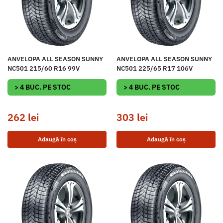
ANVELOPA ALL SEASON SUNNY
ANVELOPA ALL SEASON SUNNY
NC501 215/60 R16 99V
NC501 225/65 R17 106V
> 4 BUC. PE STOC
> 4 BUC. PE STOC
262
lei
303
lei
Adaugă în coș
Adaugă în coș