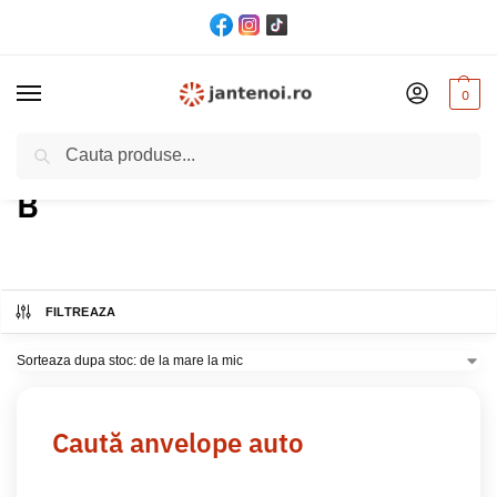
0
Cautare
Acasă
Produs Indice consum
B
/
/
B
FILTREAZA
Caută anvelope auto