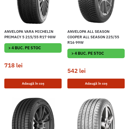
ANVELOPA VARA MICHELIN
ANVELOPA ALL SEASON
PRIMACY 5 215/55 R17 98W
COOPER ALL SEASON 225/55
R16 99W
> 4 BUC. PE STOC
> 4 BUC. PE STOC
718
lei
542
lei
Adaugă în coș
Adaugă în coș