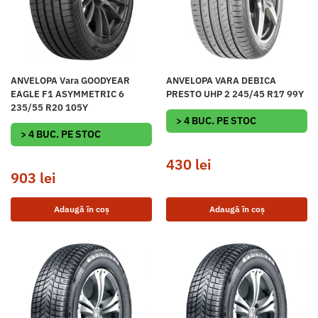
ANVELOPA Vara GOODYEAR
ANVELOPA VARA DEBICA
EAGLE F1 ASYMMETRIC 6
PRESTO UHP 2 245/45 R17 99Y
235/55 R20 105Y
> 4 BUC. PE STOC
> 4 BUC. PE STOC
430
lei
903
lei
Adaugă în coș
Adaugă în coș