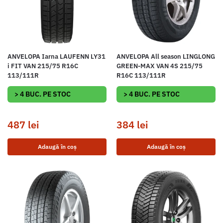
ANVELOPA Iarna LAUFENN LY31
ANVELOPA All season LINGLONG
i FIT VAN 215/75 R16C
GREEN-MAX VAN 4S 215/75
113/111R
R16C 113/111R
> 4 BUC. PE STOC
> 4 BUC. PE STOC
487
lei
384
lei
Adaugă în coș
Adaugă în coș