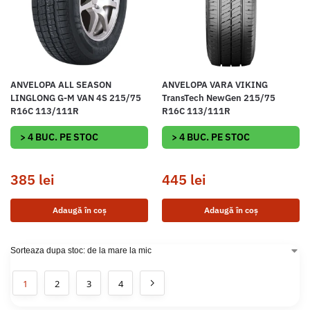
ANVELOPA ALL SEASON
ANVELOPA VARA VIKING
LINGLONG G-M VAN 4S 215/75
TransTech NewGen 215/75
R16C 113/111R
R16C 113/111R
> 4 BUC. PE STOC
> 4 BUC. PE STOC
385
lei
445
lei
Adaugă în coș
Adaugă în coș
1
2
3
4