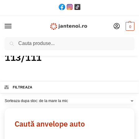
0
Cautare
Acasă
Produs Indice greutate
113/111
/
/
113/111
FILTREAZA
Caută anvelope auto