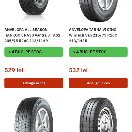
ANVELOPA ALL SEASON
ANVELOPA IARNA VIKING
HANKOOK RA30 Vantra ST AS2
WinTech Van 215/75 R16C
205/75 R16C 113/111R
113/111R
> 4 BUC. PE STOC
> 4 BUC. PE STOC
529
lei
532
lei
Adaugă în coș
Adaugă în coș