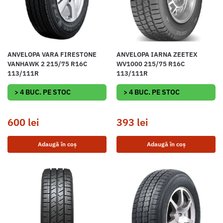
ANVELOPA VARA FIRESTONE
ANVELOPA IARNA ZEETEX
VANHAWK 2 215/75 R16C
WV1000 215/75 R16C
113/111R
113/111R
> 4 BUC. PE STOC
> 4 BUC. PE STOC
600
lei
393
lei
Adaugă în coș
Adaugă în coș