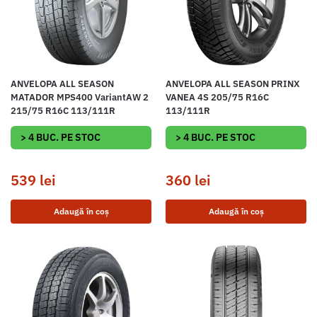
ANVELOPA ALL SEASON
ANVELOPA ALL SEASON PRINX
MATADOR MPS400 VariantAW 2
VANEA 4S 205/75 R16C
215/75 R16C 113/111R
113/111R
> 4 BUC. PE STOC
> 4 BUC. PE STOC
539
lei
360
lei
Adaugă în coș
Adaugă în coș