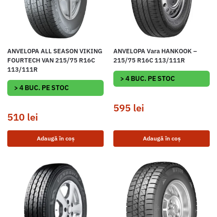
ANVELOPA ALL SEASON VIKING
ANVELOPA Vara HANKOOK –
FOURTECH VAN 215/75 R16C
215/75 R16C 113/111R
113/111R
> 4 BUC. PE STOC
> 4 BUC. PE STOC
595
lei
510
lei
Adaugă în coș
Adaugă în coș