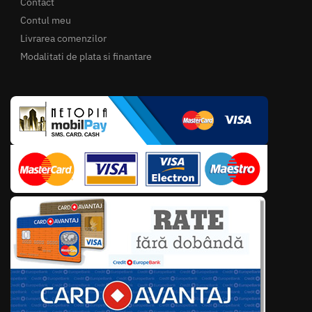
Contact
Contul meu
Livrarea comenzilor
Modalitati de plata si finantare