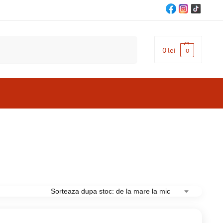
Cautare
0
lei
0