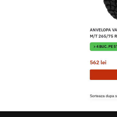
ANVELOPA V
M/T 265/75 
> 4 BUC. PE 
562
lei