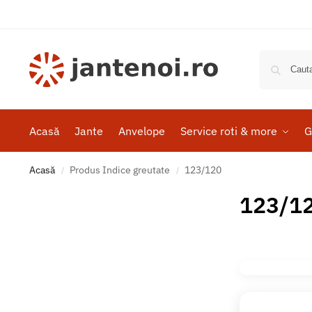
Acasă
Jante
Anvelope
Service roti & more
G
Acasă
Produs Indice greutate
123/120
/
/
123/1