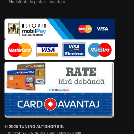
Modalitati de plata si finantare
© 2025 TUNING AUTOHOR SRL
CUI: RO24577376, Nr. Reg. Com: J08/2672/2008