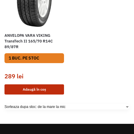
ANVELOPA VARA VIKING
TransTech II 165/70 R14C
89/87R
1 BUC. PE STOC
289
lei
Adaugă în coș