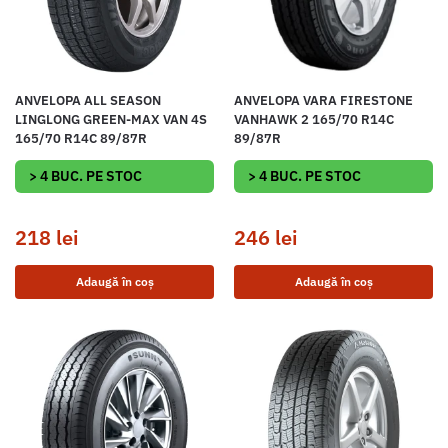
ANVELOPA ALL SEASON
ANVELOPA VARA FIRESTONE
LINGLONG GREEN-MAX VAN 4S
VANHAWK 2 165/70 R14C
165/70 R14C 89/87R
89/87R
> 4 BUC. PE STOC
> 4 BUC. PE STOC
218
lei
246
lei
Adaugă în coș
Adaugă în coș