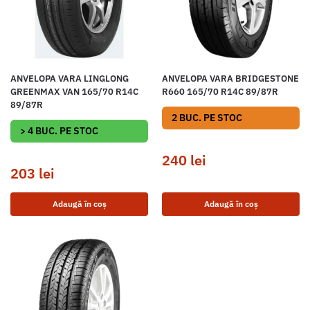
ANVELOPA VARA LINGLONG
ANVELOPA VARA BRIDGESTONE
GREENMAX VAN 165/70 R14C
R660 165/70 R14C 89/87R
89/87R
2 BUC. PE STOC
> 4 BUC. PE STOC
240
lei
203
lei
Adaugă în coș
Adaugă în coș