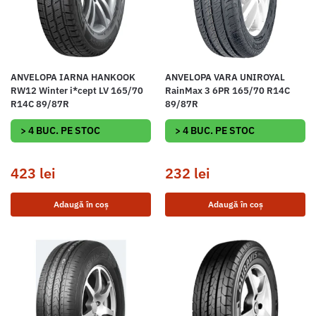
ANVELOPA IARNA HANKOOK
ANVELOPA VARA UNIROYAL
RW12 Winter i*cept LV 165/70
RainMax 3 6PR 165/70 R14C
R14C 89/87R
89/87R
> 4 BUC. PE STOC
> 4 BUC. PE STOC
423
lei
232
lei
Adaugă în coș
Adaugă în coș