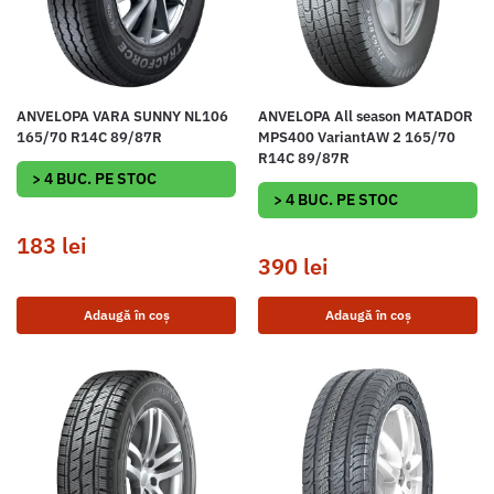
ANVELOPA VARA SUNNY NL106
ANVELOPA All season MATADOR
165/70 R14C 89/87R
MPS400 VariantAW 2 165/70
R14C 89/87R
> 4 BUC. PE STOC
> 4 BUC. PE STOC
183
lei
390
lei
Adaugă în coș
Adaugă în coș