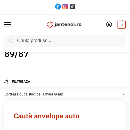
0
Cautare
Acasă
Produs Indice greutate
89/87
/
/
89/87
FILTREAZA
Caută anvelope auto