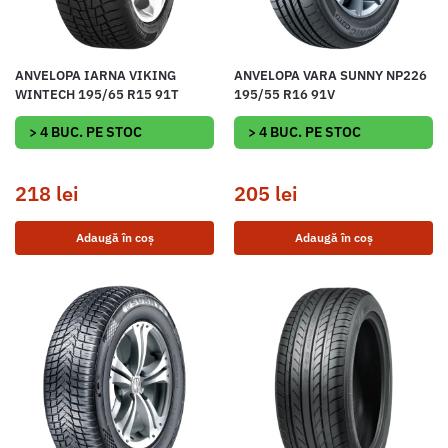
ANVELOPA IARNA VIKING
ANVELOPA VARA SUNNY NP226
WINTECH 195/65 R15 91T
195/55 R16 91V
> 4 BUC. PE STOC
> 4 BUC. PE STOC
218
lei
205
lei
Adaugă în coș
Adaugă în coș