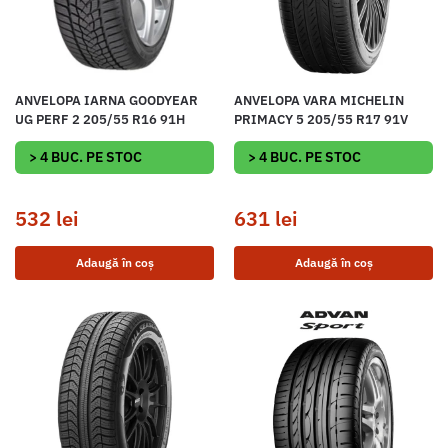
ANVELOPA IARNA GOODYEAR
ANVELOPA VARA MICHELIN
UG PERF 2 205/55 R16 91H
PRIMACY 5 205/55 R17 91V
> 4 BUC. PE STOC
> 4 BUC. PE STOC
532
lei
631
lei
Adaugă în coș
Adaugă în coș