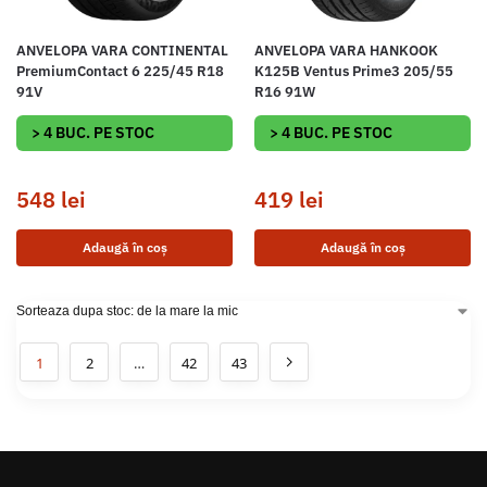
ANVELOPA VARA CONTINENTAL
ANVELOPA VARA HANKOOK
PremiumContact 6 225/45 R18
K125B Ventus Prime3 205/55
91V
R16 91W
> 4 BUC. PE STOC
> 4 BUC. PE STOC
548
lei
419
lei
Adaugă în coș
Adaugă în coș
1
2
…
42
43