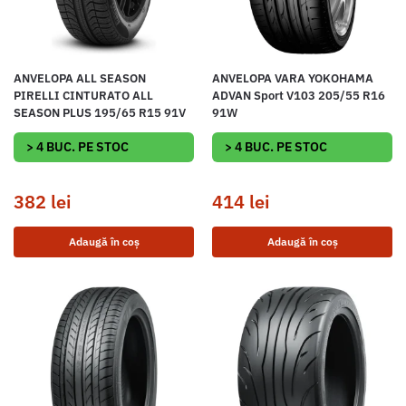
ANVELOPA ALL SEASON
ANVELOPA VARA YOKOHAMA
PIRELLI CINTURATO ALL
ADVAN Sport V103 205/55 R16
SEASON PLUS 195/65 R15 91V
91W
> 4 BUC. PE STOC
> 4 BUC. PE STOC
382
lei
414
lei
Adaugă în coș
Adaugă în coș