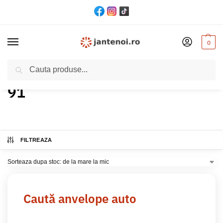
0
Cautare
Acasă
Produs Indice greutate
91
/
/
91
FILTREAZA
Caută anvelope auto