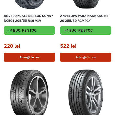
ANVELOPA ALL SEASON SUNNY
ANVELOPA VARA NANKANG NS-
NC501 205/55 R16 91V
20 255/30 R19 91Y
> 4 BUC. PE STOC
> 4 BUC. PE STOC
220
lei
522
lei
Adaugă în coș
Adaugă în coș