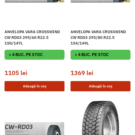
ANVELOPA VARA CROSSWIND
ANVELOPA VARA CROSSWIND
CW RD03 295/60 R22.5
CW RD03 295/80 R22.5
150/147L
154/149L
> 4 BUC. PE STOC
> 4 BUC. PE STOC
1105
lei
1369
lei
Adaugă în coș
Adaugă în coș