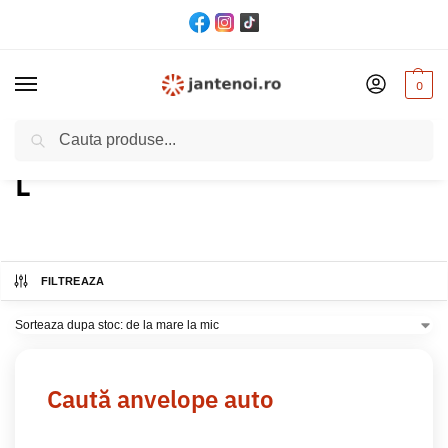
0
Cautare
Acasă
Produs Indice viteza
L
/
/
L
FILTREAZA
Caută anvelope auto