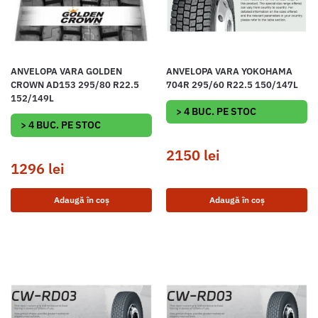
ANVELOPA VARA GOLDEN
ANVELOPA VARA YOKOHAMA
CROWN AD153 295/80 R22.5
704R 295/60 R22.5 150/147L
152/149L
> 4 BUC. PE STOC
> 4 BUC. PE STOC
2150
lei
1296
lei
Adaugă în coș
Adaugă în coș