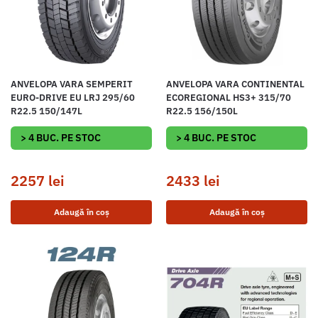
ANVELOPA VARA SEMPERIT
ANVELOPA VARA CONTINENTAL
EURO-DRIVE EU LRJ 295/60
ECOREGIONAL HS3+ 315/70
R22.5 150/147L
R22.5 156/150L
> 4 BUC. PE STOC
> 4 BUC. PE STOC
2257
lei
2433
lei
Adaugă în coș
Adaugă în coș