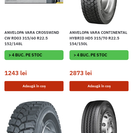
ANVELOPA VARA CROSSWIND
ANVELOPA VARA CONTINENTAL
CW RD03 315/60 R22.5
HYBRID HD5 315/70 R22.5
152/148L
154/150L
> 4 BUC. PE STOC
> 4 BUC. PE STOC
1243
lei
2873
lei
Adaugă în coș
Adaugă în coș