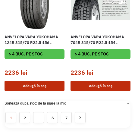
ANVELOPA VARA YOKOHAMA
ANVELOPA VARA YOKOHAMA
124R 315/70 R22.5 156L
704R 315/70 R22.5 154L
> 4 BUC. PE STOC
> 4 BUC. PE STOC
2236
lei
2236
lei
Adaugă în coș
Adaugă în coș
1
2
…
6
7