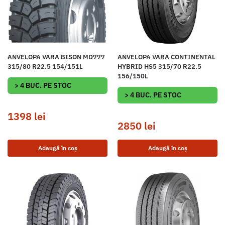
ANVELOPA VARA BISON MD777
ANVELOPA VARA CONTINENTAL
315/80 R22.5 154/151L
HYBRID HS5 315/70 R22.5
156/150L
> 4 BUC. PE STOC
> 4 BUC. PE STOC
1398
lei
2850
lei
Adaugă în coș
Adaugă în coș