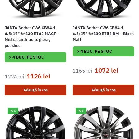
JANTA Borbet CW6 CB84.1
JANTA Borbet CW6 CB84.1
6.5/17″ 6×130 ET62 MAGP –
6.5/17″ 6×130 ET54 BM – Black
Mistral anthracite glossy
Matt
polished
> 4 BUC. PE STOC
> 4 BUC. PE STOC
1072
lei
1165
lei
1126
lei
1224
lei
Adaugă în coș
Adaugă în coș
-8%
-8%