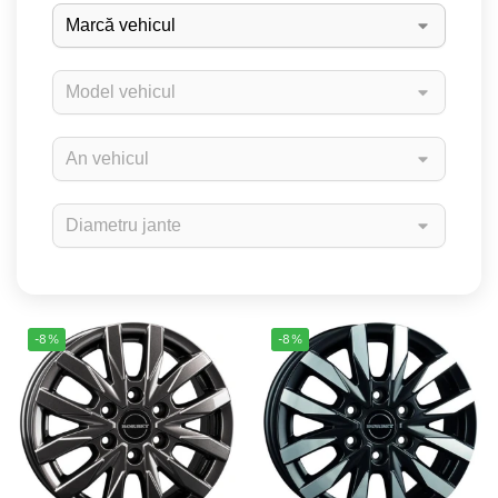
-8%
-8%