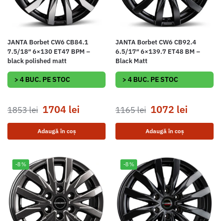
JANTA Borbet CW6 CB84.1
JANTA Borbet CW6 CB92.4
7.5/18″ 6×130 ET47 BPM –
6.5/17″ 6×139.7 ET48 BM –
black polished matt
Black Matt
> 4 BUC. PE STOC
> 4 BUC. PE STOC
1704
lei
1072
lei
1853
lei
1165
lei
Adaugă în coș
Adaugă în coș
-8%
-8%