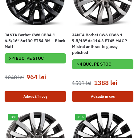
JANTA Borbet CW6 CB84.1
JANTA Borbet CW6 CB66.1
6.5/16″ 6×130 ET54 BM – Black
7.5/18″ 6×114.3 ET45 MAGP –
Matt
Mistral anthracite glossy
polished
> 4 BUC. PE STOC
> 4 BUC. PE STOC
964
lei
1048
lei
1388
lei
1509
lei
Adaugă în coș
Adaugă în coș
-8%
-8%