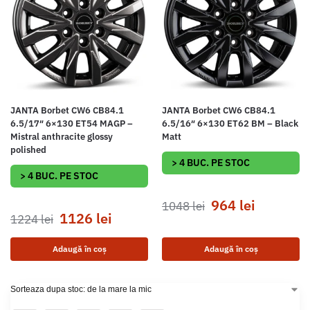
JANTA Borbet CW6 CB84.1
JANTA Borbet CW6 CB84.1
6.5/17″ 6×130 ET54 MAGP –
6.5/16″ 6×130 ET62 BM – Black
Mistral anthracite glossy
Matt
polished
> 4 BUC. PE STOC
> 4 BUC. PE STOC
964
lei
1048
lei
1126
lei
1224
lei
Adaugă în coș
Adaugă în coș