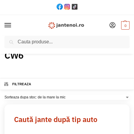
0
Cautare
Acasă
Produs Model
CW6
Pagina 2
/
/
/
CW6
FILTREAZA
Caută jante după tip auto