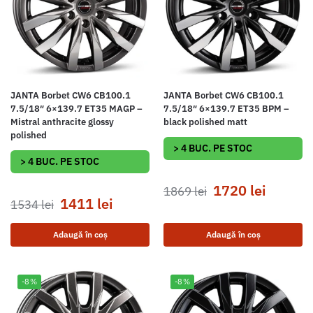
JANTA Borbet CW6 CB100.1
JANTA Borbet CW6 CB100.1
7.5/18″ 6×139.7 ET35 MAGP –
7.5/18″ 6×139.7 ET35 BPM –
Mistral anthracite glossy
black polished matt
polished
> 4 BUC. PE STOC
> 4 BUC. PE STOC
1720
lei
1869
lei
1411
lei
1534
lei
Adaugă în coș
Adaugă în coș
-8%
-8%