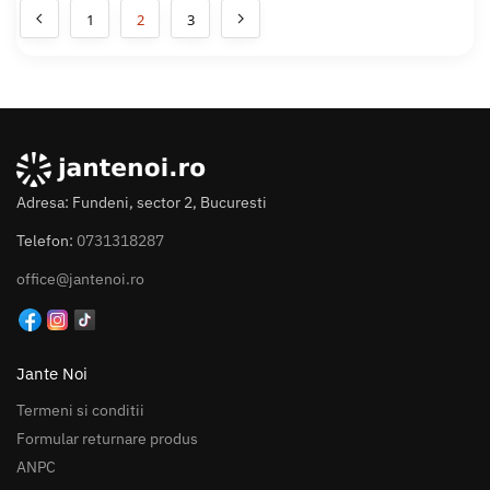
1
2
3
Adresa: Fundeni, sector 2, Bucuresti
Telefon:
0731318287
office@jantenoi.ro
Jante Noi
Termeni si conditii
Formular returnare produs
ANPC