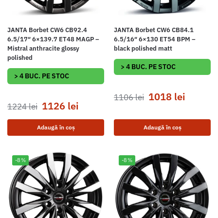
JANTA Borbet CW6 CB92.4
JANTA Borbet CW6 CB84.1
6.5/17″ 6×139.7 ET48 MAGP –
6.5/16″ 6×130 ET54 BPM –
Mistral anthracite glossy
black polished matt
polished
> 4 BUC. PE STOC
> 4 BUC. PE STOC
1018
lei
1106
lei
1126
lei
1224
lei
Adaugă în coș
Adaugă în coș
-8%
-8%