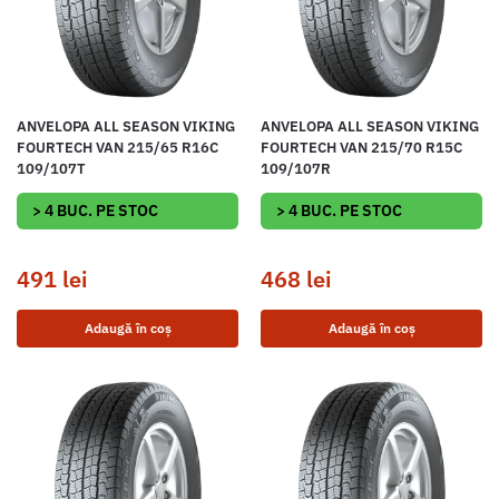
ANVELOPA ALL SEASON VIKING
ANVELOPA ALL SEASON VIKING
FOURTECH VAN 215/65 R16C
FOURTECH VAN 215/70 R15C
109/107T
109/107R
> 4 BUC. PE STOC
> 4 BUC. PE STOC
491
lei
468
lei
Adaugă în coș
Adaugă în coș