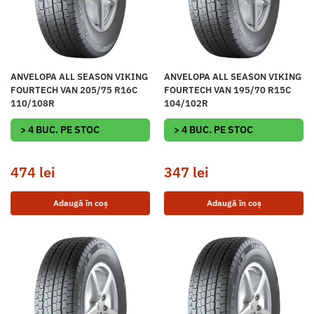
ANVELOPA ALL SEASON VIKING
ANVELOPA ALL SEASON VIKING
FOURTECH VAN 205/75 R16C
FOURTECH VAN 195/70 R15C
110/108R
104/102R
> 4 BUC. PE STOC
> 4 BUC. PE STOC
474
lei
347
lei
Adaugă în coș
Adaugă în coș