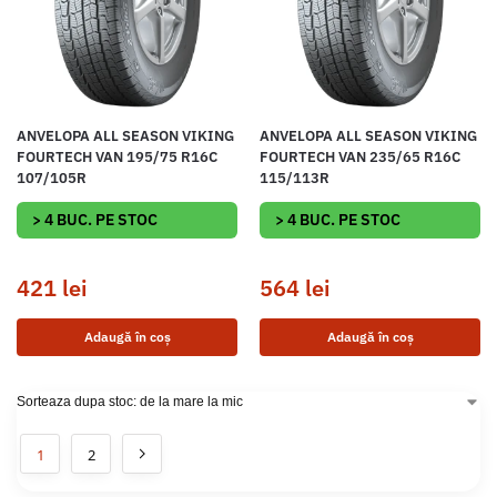
ANVELOPA ALL SEASON VIKING
ANVELOPA ALL SEASON VIKING
FOURTECH VAN 195/75 R16C
FOURTECH VAN 235/65 R16C
107/105R
115/113R
> 4 BUC. PE STOC
> 4 BUC. PE STOC
421
lei
564
lei
Adaugă în coș
Adaugă în coș
1
2