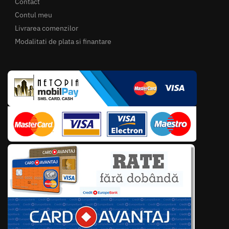
Contact
Contul meu
Livrarea comenzilor
Modalitati de plata si finantare