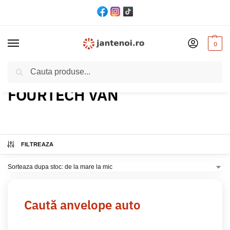
0
Cautare
Acasă
Produs Model
FOURTECH VAN
/
/
FOURTECH VAN
FILTREAZA
Caută anvelope auto