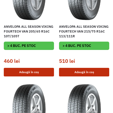
ANVELOPA ALL SEASON VIKING
ANVELOPA ALL SEASON VIKING
FOURTECH VAN 205/65 R16C
FOURTECH VAN 215/75 R16C
107/105T
113/111R
> 4 BUC. PE STOC
> 4 BUC. PE STOC
460
lei
510
lei
Adaugă în coș
Adaugă în coș