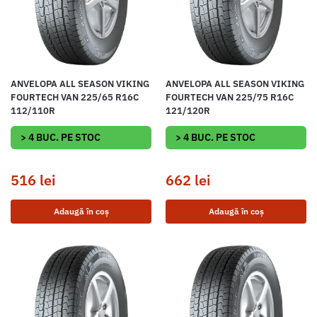
ANVELOPA ALL SEASON VIKING
ANVELOPA ALL SEASON VIKING
FOURTECH VAN 225/65 R16C
FOURTECH VAN 225/75 R16C
112/110R
121/120R
> 4 BUC. PE STOC
> 4 BUC. PE STOC
516
lei
662
lei
Adaugă în coș
Adaugă în coș