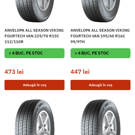
ANVELOPA ALL SEASON VIKING
ANVELOPA ALL SEASON VIKING
FOURTECH VAN 225/70 R15C
FOURTECH VAN 195/60 R16C
112/110R
99/97H
> 4 BUC. PE STOC
> 4 BUC. PE STOC
473
lei
447
lei
Adaugă în coș
Adaugă în coș