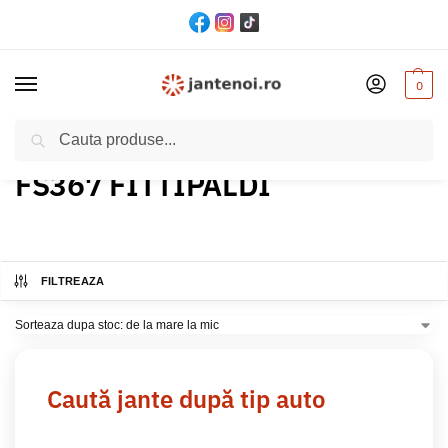
0
Cautare
Acasă
Produs Model
FS367 FITTIPALDI
/
/
FS367 FITTIPALDI
FILTREAZA
Caută jante după tip auto