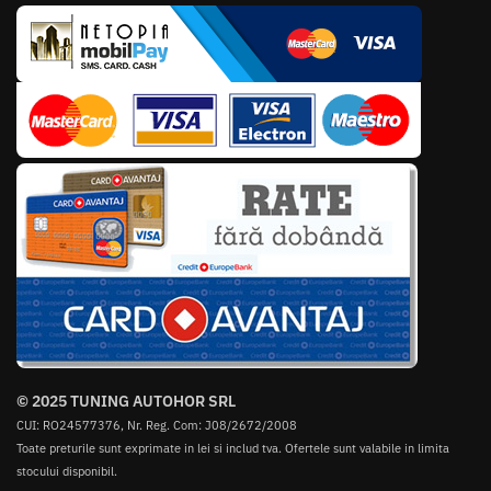
© 2025 TUNING AUTOHOR SRL
CUI: RO24577376, Nr. Reg. Com: J08/2672/2008
Toate preturile sunt exprimate in lei si includ tva. Ofertele sunt valabile in limita
stocului disponibil.