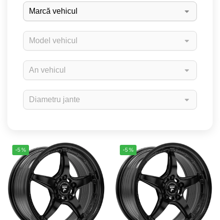
-5%
-5%