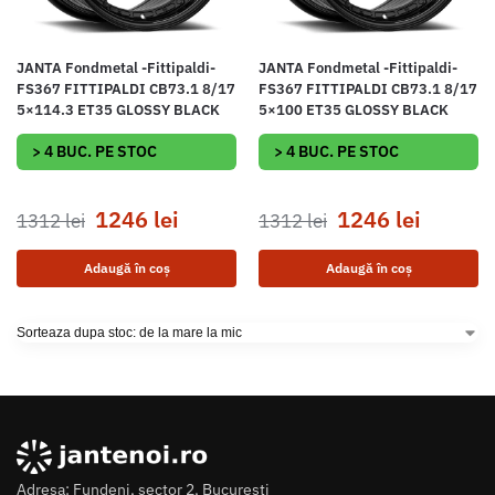
JANTA Fondmetal -Fittipaldi-
JANTA Fondmetal -Fittipaldi-
FS367 FITTIPALDI CB73.1 8/17
FS367 FITTIPALDI CB73.1 8/17
5×114.3 ET35 GLOSSY BLACK
5×100 ET35 GLOSSY BLACK
> 4 BUC. PE STOC
> 4 BUC. PE STOC
1246
lei
1246
lei
1312
lei
1312
lei
Adaugă în coș
Adaugă în coș
Adresa: Fundeni, sector 2, Bucuresti