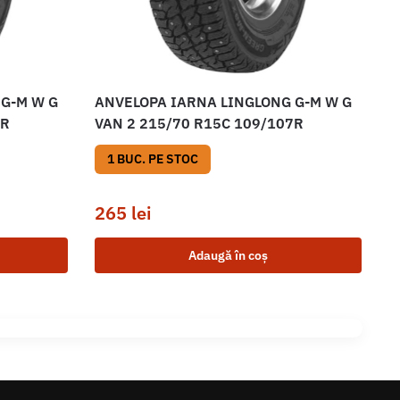
 G-M W G
ANVELOPA IARNA LINGLONG G-M W G
5R
VAN 2 215/70 R15C 109/107R
1 BUC. PE STOC
265
lei
Adaugă în coș