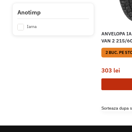
Anotimp
Iarna
ANVELOPA IA
VAN 2 215/6
2 BUC. PE ST
303
lei