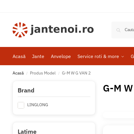
Acasă
Jante
Anvelope
Service roti & more
G
Acasă
Produs Model
G-M W G VAN 2
/
/
G-M W
Brand
LINGLONG
Latime