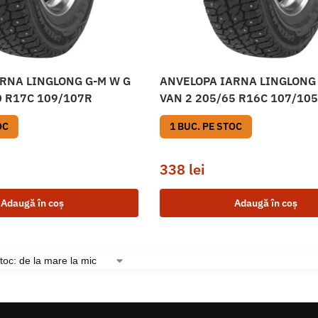
RNA LINGLONG G-M W G
ANVELOPA IARNA LINGLONG
0 R17C 109/107R
VAN 2 205/65 R16C 107/10
OC
1 BUC. PE STOC
338
lei
Adaugă în coș
Adaugă în coș