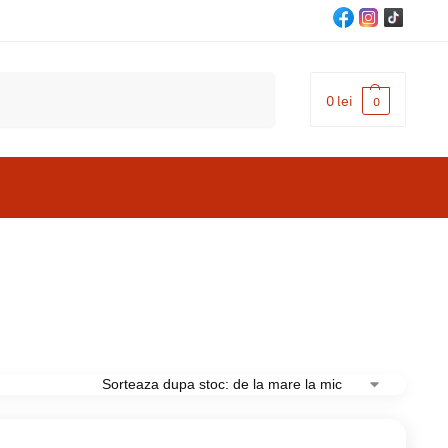
Cautare
0
lei
0