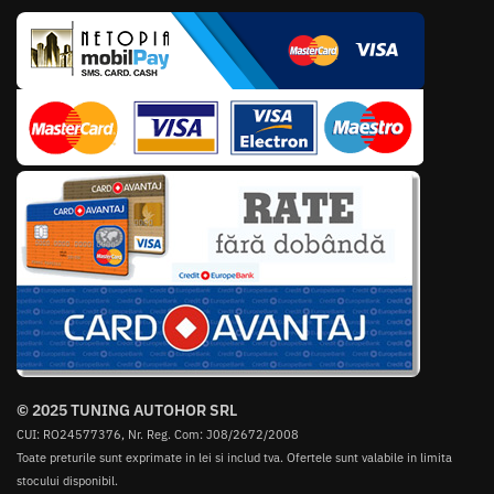
© 2025 TUNING AUTOHOR SRL
CUI: RO24577376, Nr. Reg. Com: J08/2672/2008
Toate preturile sunt exprimate in lei si includ tva. Ofertele sunt valabile in limita
stocului disponibil.