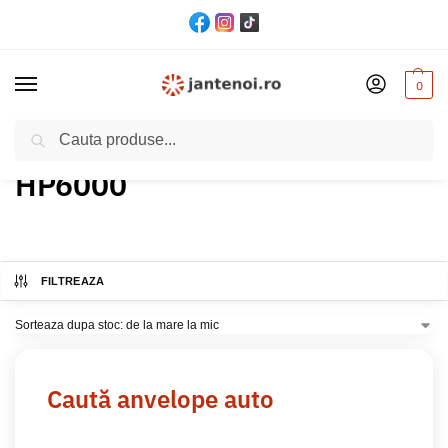
0
Cautare
Acasă
Produs Model
HP6000
/
/
HP6000
FILTREAZA
Caută anvelope auto