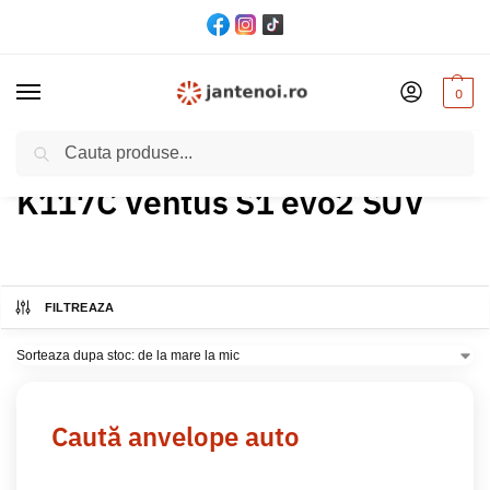
0
Cautare
Acasă
Produs Model
K117C Ventus S1 evo2 SUV
/
/
K117C Ventus S1 evo2 SUV
FILTREAZA
Caută anvelope auto