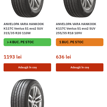
ANVELOPA VARA HANKOOK
ANVELOPA VARA HANKOOK
K117C Ventus S1 evo2 SUV
K117C Ventus S1 evo2 SUV
315/35 R20 110W
255/55 R18 109V
> 4 BUC. PE STOC
1 BUC. PE STOC
1193
lei
636
lei
Adaugă în coș
Adaugă în coș