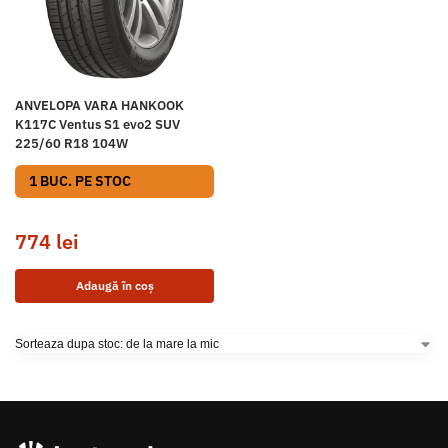
ANVELOPA VARA HANKOOK
K117C Ventus S1 evo2 SUV
225/60 R18 104W
1 BUC. PE STOC
774
lei
Adaugă în coș