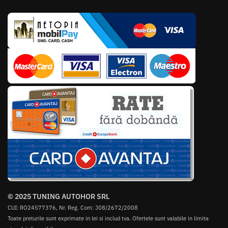
© 2025 TUNING AUTOHOR SRL
CUI: RO24577376, Nr. Reg. Com: J08/2672/2008
Toate preturile sunt exprimate in lei si includ tva. Ofertele sunt valabile in limita