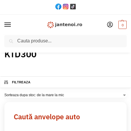
0
Cautare
Acasă
Produs Model
KTD300
/
/
KTD300
FILTREAZA
Caută anvelope auto