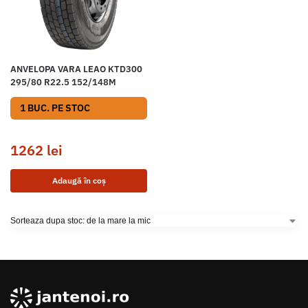
ANVELOPA VARA LEAO KTD300
295/80 R22.5 152/148M
1 BUC. PE STOC
1262
lei
Adaugă în coș