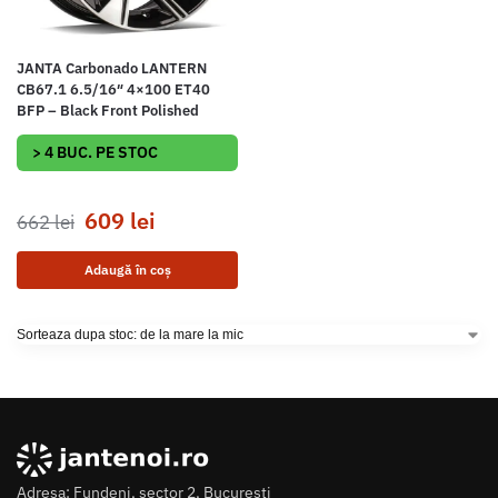
JANTA Carbonado LANTERN
CB67.1 6.5/16″ 4×100 ET40
BFP – Black Front Polished
> 4 BUC. PE STOC
609
lei
662
lei
Adaugă în coș
Adresa: Fundeni, sector 2, Bucuresti