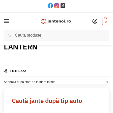
0
Cautare
Acasă
Produs Model
LANTERN
/
/
LANTERN
FILTREAZA
Caută jante după tip auto