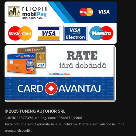
© 2025 TUNING AUTOHOR SRL
CUI: RO24577376, Nr. Reg. Com: J08/2672/2008
Toate preturile sunt exprimate in lei si includ tva. Ofertele sunt valabile in limita
stocului disponibil.