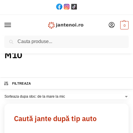
0
Cautare
Acasă
Produs Model
M10
/
/
M10
FILTREAZA
Caută jante după tip auto