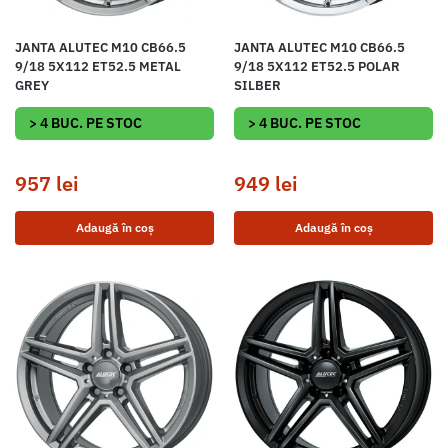
JANTA ALUTEC M10 CB66.5
JANTA ALUTEC M10 CB66.5
9/18 5X112 ET52.5 METAL
9/18 5X112 ET52.5 POLAR
GREY
SILBER
> 4 BUC. PE STOC
> 4 BUC. PE STOC
957
lei
949
lei
Adaugă în coș
Adaugă în coș