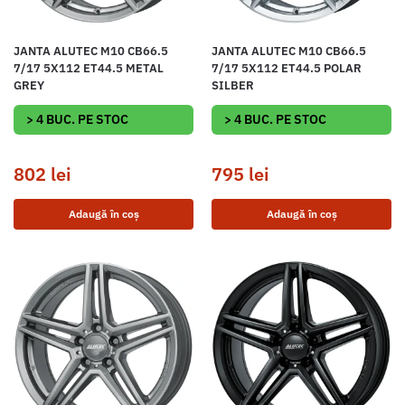
JANTA ALUTEC M10 CB66.5
JANTA ALUTEC M10 CB66.5
7/17 5X112 ET44.5 METAL
7/17 5X112 ET44.5 POLAR
GREY
SILBER
> 4 BUC. PE STOC
> 4 BUC. PE STOC
802
lei
795
lei
Adaugă în coș
Adaugă în coș