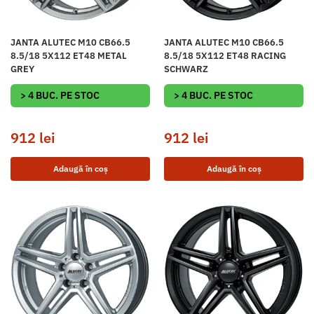
JANTA ALUTEC M10 CB66.5
JANTA ALUTEC M10 CB66.5
8.5/18 5X112 ET48 METAL
8.5/18 5X112 ET48 RACING
GREY
SCHWARZ
> 4 BUC. PE STOC
> 4 BUC. PE STOC
912
lei
912
lei
Adaugă în coș
Adaugă în coș