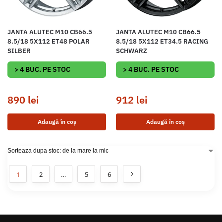
JANTA ALUTEC M10 CB66.5
JANTA ALUTEC M10 CB66.5
8.5/18 5X112 ET48 POLAR
8.5/18 5X112 ET34.5 RACING
SILBER
SCHWARZ
> 4 BUC. PE STOC
> 4 BUC. PE STOC
890
lei
912
lei
Adaugă în coș
Adaugă în coș
1
2
…
5
6