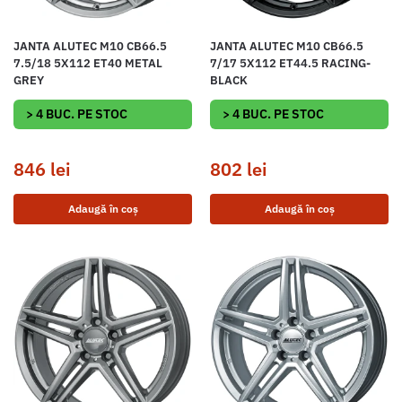
JANTA ALUTEC M10 CB66.5
JANTA ALUTEC M10 CB66.5
7.5/18 5X112 ET40 METAL
7/17 5X112 ET44.5 RACING-
GREY
BLACK
> 4 BUC. PE STOC
> 4 BUC. PE STOC
846
lei
802
lei
Adaugă în coș
Adaugă în coș