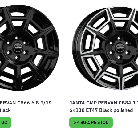
ERVAN CB66.6 8.5/19
JANTA GMP PERVAN CB84.1 
Black
6×130 ET47 Black polished
STOC
> 4 BUC. PE STOC