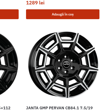
1289
lei
Adaugă în coș
5×112
JANTA GMP PERVAN CB84.1 7.5/19