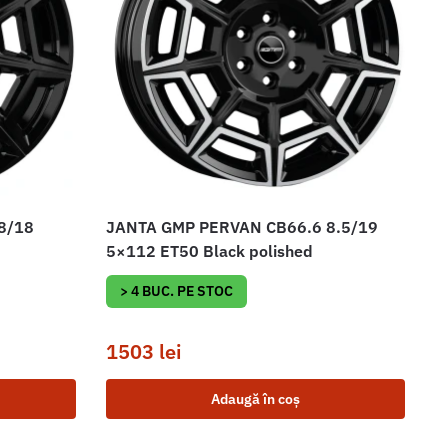
8/18
JANTA GMP PERVAN CB66.6 8.5/19
5×112 ET50 Black polished
> 4 BUC. PE STOC
1503
lei
Adaugă în coș