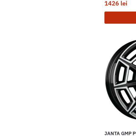
1426
lei
JANTA GMP P