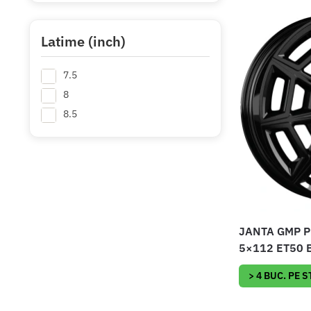
Latime (inch)
7.5
8
8.5
JANTA GMP P
5×112 ET50 
> 4 BUC. PE 