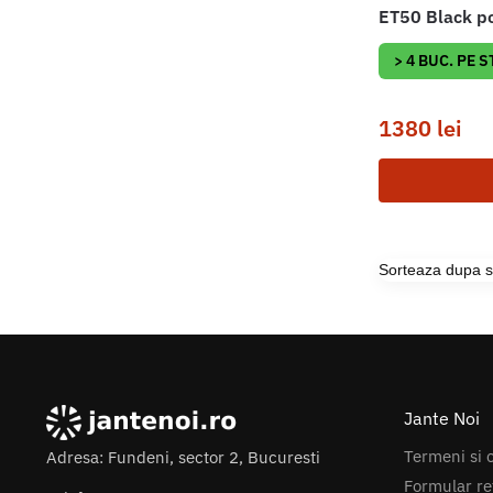
ET50 Black p
> 4 BUC. PE 
1380
lei
Jante Noi
Termeni si c
Adresa: Fundeni, sector 2, Bucuresti
Formular re