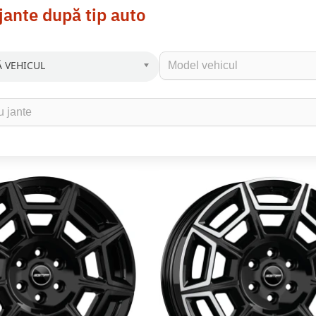
jante după tip auto
 VEHICUL