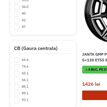
55.0
56.0
40
42
47
50
52
55
CB (Gaura centrala)
56
JANTA GMP P
5×130 ET55 B
66.6
74.6
> 4 BUC. PE 
65.1
66.1
1426
lei
84.1
89.1
93.1