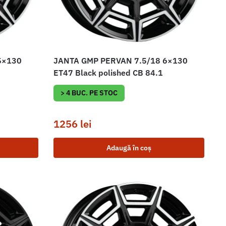
5×130
JANTA GMP PERVAN 7.5/18 6×130
ET47 Black polished CB 84.1
> 4 BUC. PE STOC
1256
lei
Adaugă în coș