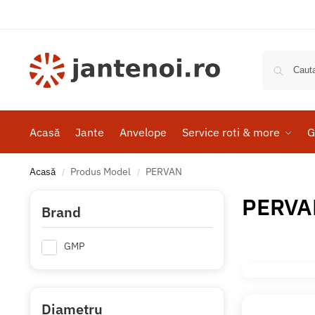
Acasă
Jante
Anvelope
Service roti & more
G
Acasă
Produs Model
PERVAN
/
/
PERVA
Brand
GMP
Diametru