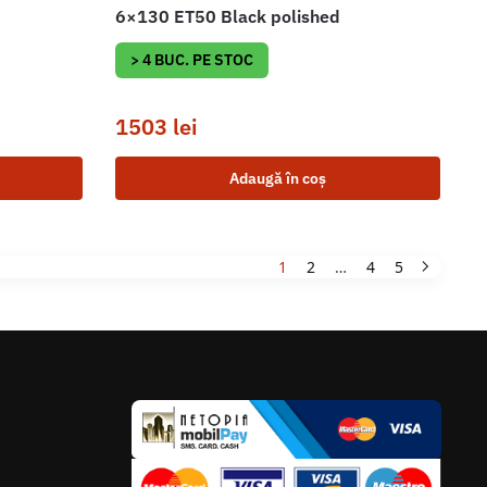
6×130 ET50 Black polished
> 4 BUC. PE STOC
1503
lei
Adaugă în coș
1
2
…
4
5