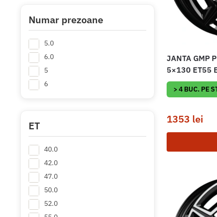
Numar prezoane
5.0
6.0
JANTA GMP P
5×130 ET55 
5
6
> 4 BUC. PE 
1353
lei
ET
40.0
42.0
47.0
50.0
52.0