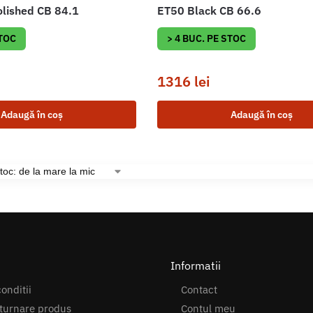
olished CB 84.1
ET50 Black CB 66.6
STOC
> 4 BUC. PE STOC
1316
lei
Adaugă în coș
Adaugă în coș
Informatii
onditii
Contact
turnare produs
Contul meu