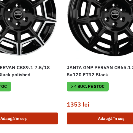
ERVAN CB89.1 7.5/18
JANTA GMP PERVAN CB65.1 
lack polished
5×120 ET52 Black
STOC
> 4 BUC. PE STOC
1353
lei
Adaugă în coș
Adaugă în coș