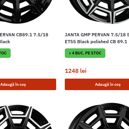
ERVAN CB89.1 7.5/18
JANTA GMP PERVAN 7.5/18 
Black
ET55 Black polished CB 89.1
STOC
> 4 BUC. PE STOC
1248
lei
Adaugă în coș
Adaugă în coș