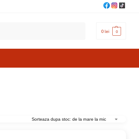
Cautare
0
lei
0