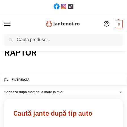
0
Cautare
Acasă
Produs Model
RAPTOR
/
/
RAPTOR
FILTREAZA
Caută jante după tip auto