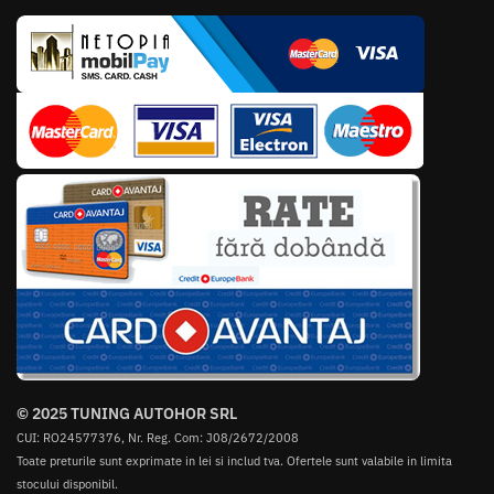
© 2025 TUNING AUTOHOR SRL
CUI: RO24577376, Nr. Reg. Com: J08/2672/2008
Toate preturile sunt exprimate in lei si includ tva. Ofertele sunt valabile in limita
stocului disponibil.