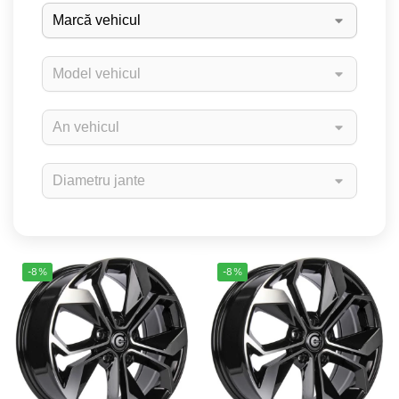
-8%
-8%