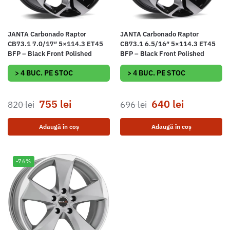
JANTA Carbonado Raptor
JANTA Carbonado Raptor
CB73.1 7.0/17″ 5×114.3 ET45
CB73.1 6.5/16″ 5×114.3 ET45
BFP – Black Front Polished
BFP – Black Front Polished
> 4 BUC. PE STOC
> 4 BUC. PE STOC
755
lei
640
lei
820
lei
696
lei
Adaugă în coș
Adaugă în coș
-76%