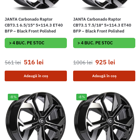
JANTA Carbonado Raptor
JANTA Carbonado Raptor
CB73.1 6.5/15″ 5×114.3 ET40
CB73.1 7.5/18″ 5×114.3 ET40
BFP – Black Front Polished
BFP – Black Front Polished
> 4 BUC. PE STOC
> 4 BUC. PE STOC
516
lei
925
lei
561
lei
1006
lei
Adaugă în coș
Adaugă în coș
-8%
-8%