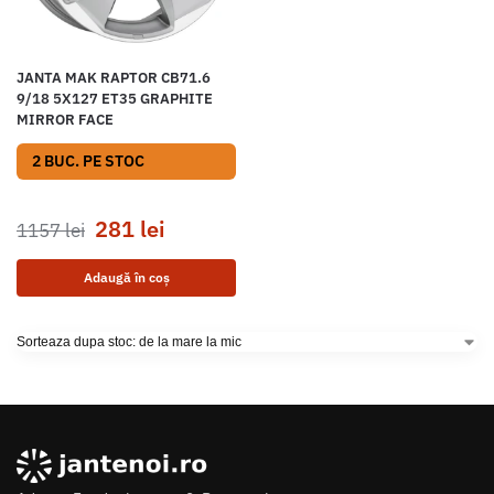
JANTA MAK RAPTOR CB71.6
9/18 5X127 ET35 GRAPHITE
MIRROR FACE
2 BUC. PE STOC
281
lei
1157
lei
Adaugă în coș