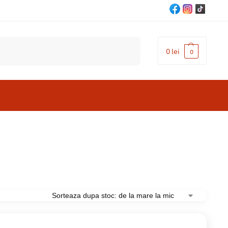
Cautare
0
lei
0