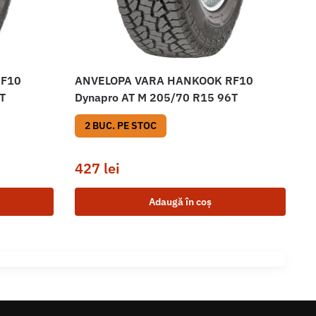
RF10
ANVELOPA VARA HANKOOK RF10
T
Dynapro AT M 205/70 R15 96T
2 BUC. PE STOC
427
lei
Adaugă în coș