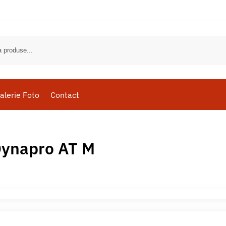
alerie Foto
Contact
ynapro AT M