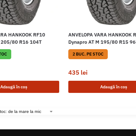
ARA HANKOOK RF10
ANVELOPA VARA HANKOOK 
 205/80 R16 104T
Dynapro AT M 195/80 R15 96
STOC
2 BUC. PE STOC
435
lei
Adaugă în coș
Adaugă în coș