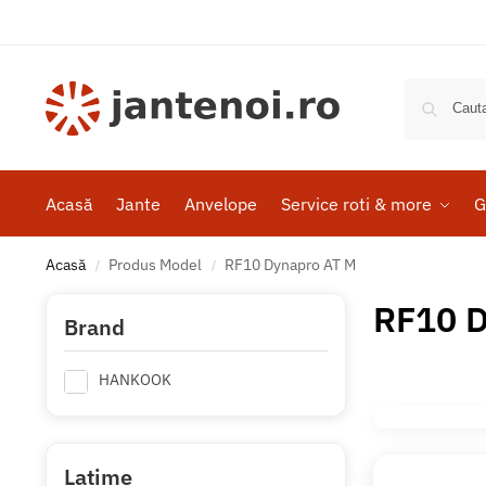
Acasă
Jante
Anvelope
Service roti & more
G
Acasă
Produs Model
RF10 Dynapro AT M
/
/
RF10 D
Brand
HANKOOK
Latime