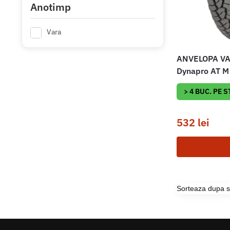
Anotimp
Vara
ANVELOPA V
Dynapro AT M
> 4 BUC. PE 
532
lei