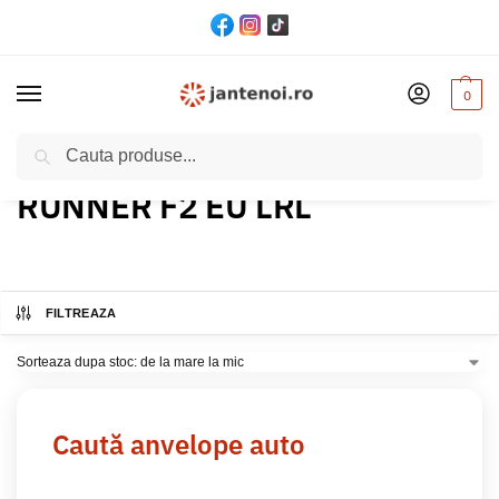
0
Cautare
Acasă
Produs Model
RUNNER F2 EU LRL
/
/
RUNNER F2 EU LRL
FILTREAZA
Caută anvelope auto