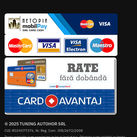
© 2025 TUNING AUTOHOR SRL
CUI: RO24577376, Nr. Reg. Com: J08/2672/2008