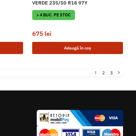
VERDE 235/50 R18 97Y
> 4 BUC. PE STOC
675
lei
Adaugă în coș
1
2
3