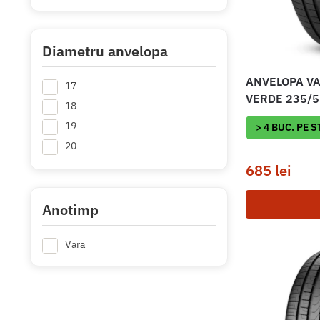
Diametru anvelopa
ANVELOPA VA
17
VERDE 235/5
18
19
> 4 BUC. PE 
20
685
lei
Anotimp
Vara