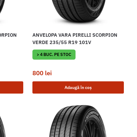
ORPION
ANVELOPA VARA PIRELLI SCORPION
VERDE 235/55 R19 101V
> 4 BUC. PE STOC
800
lei
Adaugă în coș