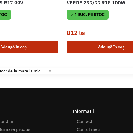
5 R17 99V
VERDE 235/55 R18 100W
STOC
> 4 BUC. PE STOC
812
lei
Adaugă în coș
Adaugă în coș
Informatii
onditii
Contact
turnare produs
Contul meu