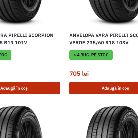
RA PIRELLI SCORPION
ANVELOPA VARA PIRELLI SC
5 R19 101V
VERDE 235/60 R18 103V
STOC
> 4 BUC. PE STOC
705
lei
Adaugă în coș
Adaugă în coș