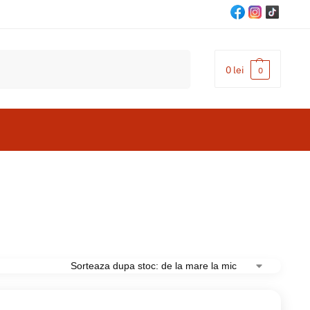
Cautare
0
lei
0