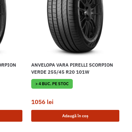
ORPION
ANVELOPA VARA PIRELLI SCORPION
VERDE 255/45 R20 101W
> 4 BUC. PE STOC
1056
lei
Adaugă în coș