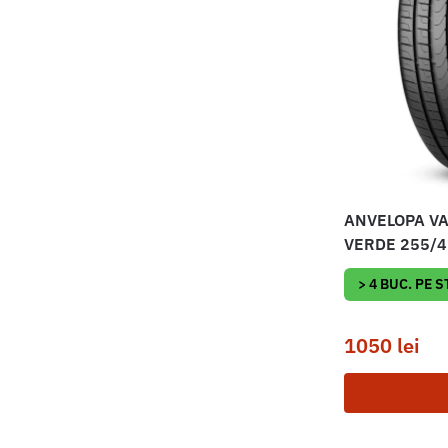
ANVELOPA VA
VERDE 255/4
> 4 BUC. PE 
1050
lei