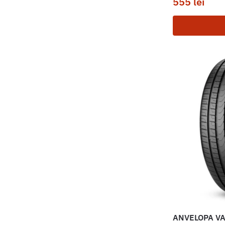
555
lei
ANVELOPA VA