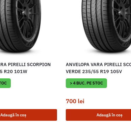
RA PIRELLI SCORPION
ANVELOPA VARA PIRELLI SC
5 R20 101W
VERDE 235/55 R19 105V
STOC
> 4 BUC. PE STOC
700
lei
Adaugă în coș
Adaugă în coș