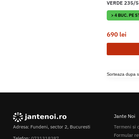
VERDE 235/5
> 4 BUC. PE 
690
lei
Jante Noi
Termeni si c
Adresa: Fundeni, sector 2, Bucuresti
Formular re
Telefon:
0731318287