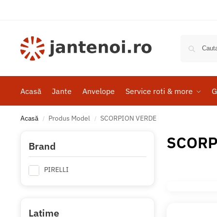
Acasă
Jante
Anvelope
Service roti & more
G
Acasă
Produs Model
SCORPION VERDE
/
/
SCORP
Brand
PIRELLI
Latime