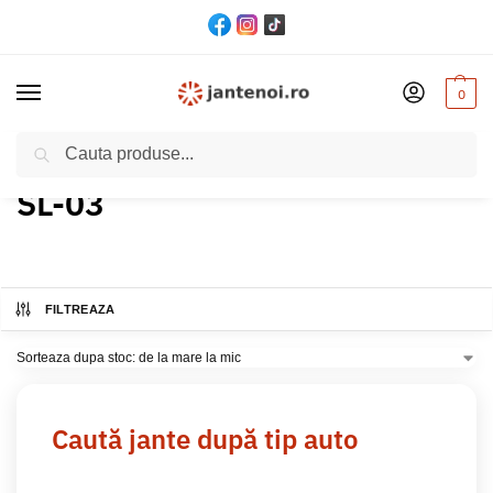
0
Cautare
Acasă
Produs Model
SL-03
/
/
SL-03
FILTREAZA
Caută jante după tip auto