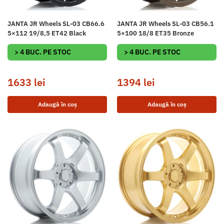
JANTA JR Wheels SL-03 CB66.6
JANTA JR Wheels SL-03 CB56.1
5×112 19/8,5 ET42 Black
5×100 18/8 ET35 Bronze
> 4 BUC. PE STOC
> 4 BUC. PE STOC
1633
lei
1394
lei
Adaugă în coș
Adaugă în coș