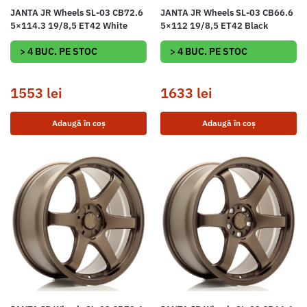
JANTA JR Wheels SL-03 CB72.6
JANTA JR Wheels SL-03 CB66.6
5×114.3 19/8,5 ET42 White
5×112 19/8,5 ET42 Black
> 4 BUC. PE STOC
> 4 BUC. PE STOC
1553
lei
1633
lei
Adaugă în coș
Adaugă în coș