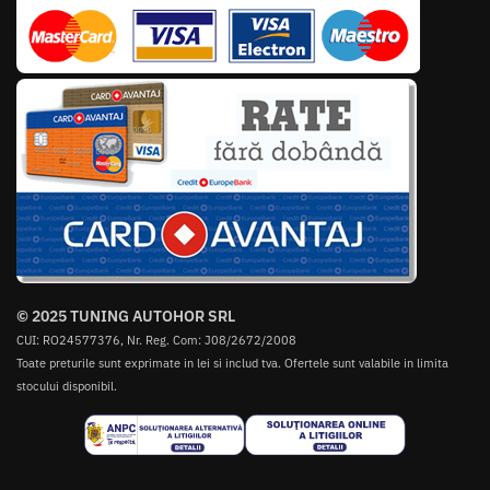
© 2025 TUNING AUTOHOR SRL
CUI: RO24577376, Nr. Reg. Com: J08/2672/2008
Toate preturile sunt exprimate in lei si includ tva. Ofertele sunt valabile in limita
stocului disponibil.