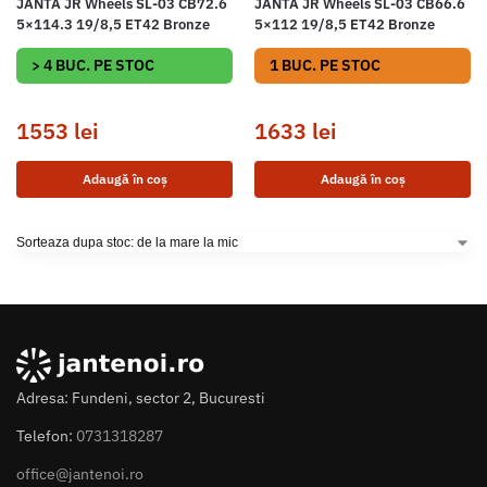
JANTA JR Wheels SL-03 CB72.6
JANTA JR Wheels SL-03 CB66.6
5×114.3 19/8,5 ET42 Bronze
5×112 19/8,5 ET42 Bronze
> 4 BUC. PE STOC
1 BUC. PE STOC
1553
lei
1633
lei
Adaugă în coș
Adaugă în coș
Adresa: Fundeni, sector 2, Bucuresti
Telefon:
0731318287
office@jantenoi.ro