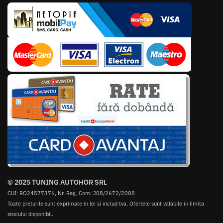
© 2025 TUNING AUTOHOR SRL
CUI: RO24577376, Nr. Reg. Com: J08/2672/2008
Toate preturile sunt exprimate in lei si includ tva. Ofertele sunt valabile in limita
stocului disponibil.