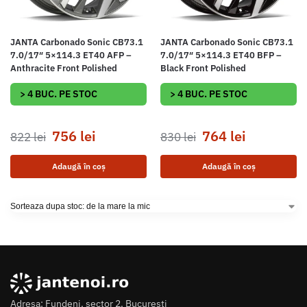
JANTA Carbonado Sonic CB73.1
JANTA Carbonado Sonic CB73.1
7.0/17″ 5×114.3 ET40 AFP –
7.0/17″ 5×114.3 ET40 BFP –
Anthracite Front Polished
Black Front Polished
> 4 BUC. PE STOC
> 4 BUC. PE STOC
756
lei
764
lei
822
lei
830
lei
Adaugă în coș
Adaugă în coș
Adresa: Fundeni, sector 2, Bucuresti