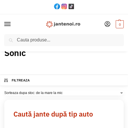
0
Cautare
Acasă
Produs Model
Sonic
/
/
Sonic
FILTREAZA
Caută jante după tip auto