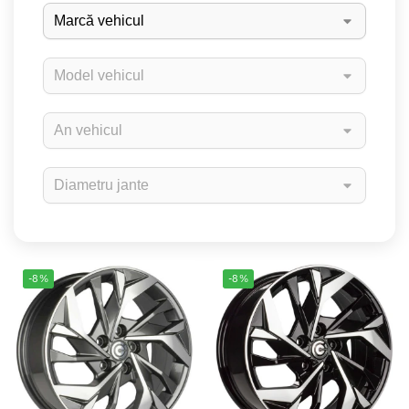
-8%
-8%