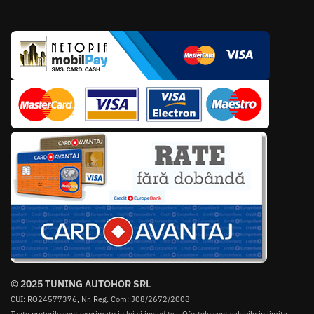
© 2025 TUNING AUTOHOR SRL
CUI: RO24577376, Nr. Reg. Com: J08/2672/2008