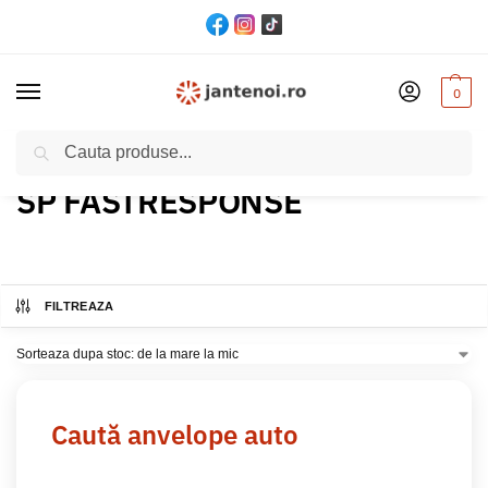
0
Cautare
Acasă
Produs Model
SP FASTRESPONSE
/
/
SP FASTRESPONSE
FILTREAZA
Caută anvelope auto