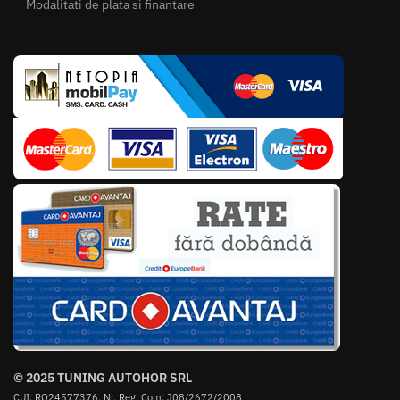
Modalitati de plata si finantare
© 2025 TUNING AUTOHOR SRL
CUI: RO24577376, Nr. Reg. Com: J08/2672/2008