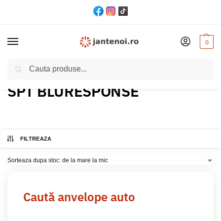
0
Cautare
Acasă
Produs Model
SPT BLURESPONSE
/
/
SPT BLURESPONSE
FILTREAZA
Caută anvelope auto