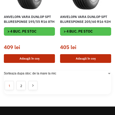
ANVELOPA VARA DUNLOP SPT
ANVELOPA VARA DUNLOP SPT
BLURESPONSE 195/55 R16 87H
BLURESPONSE 205/60 R16 92H
> 4 BUC. PE STOC
> 4 BUC. PE STOC
409
lei
405
lei
Adaugă în coș
Adaugă în coș
1
2