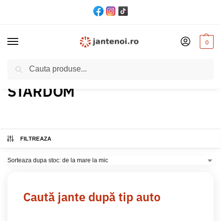
0
Cautare
Acasă
Produs Model
STARDOM
/
/
STARDOM
FILTREAZA
Caută jante după tip auto