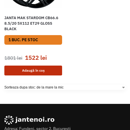
JANTA MAK STARDOM CB66.6
8.5/20 5X112 ET29 GLOSS
BLACK
1 BUC. PE STOC
1522
lei
1801
lei
Adaugă în coș
Adresa: Fundeni, sector 2, Bucuresti