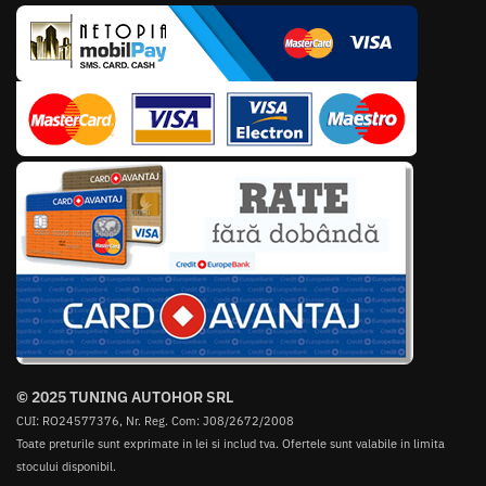
© 2025 TUNING AUTOHOR SRL
CUI: RO24577376, Nr. Reg. Com: J08/2672/2008
Toate preturile sunt exprimate in lei si includ tva. Ofertele sunt valabile in limita
stocului disponibil.