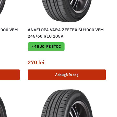
1000 VFM
ANVELOPA VARA ZEETEX SU1000 VFM
245/60 R18 105V
> 4 BUC. PE STOC
270
lei
Adaugă în coș