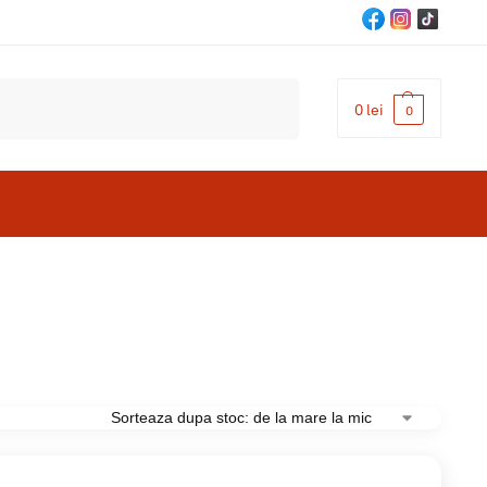
Cautare
0
lei
0