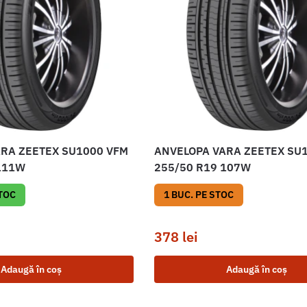
RA ZEETEX SU1000 VFM
ANVELOPA VARA ZEETEX SU
111W
255/50 R19 107W
STOC
1 BUC. PE STOC
378
lei
Adaugă în coș
Adaugă în coș