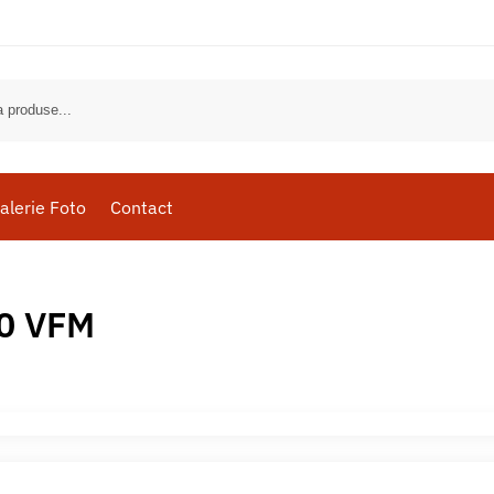
alerie Foto
Contact
0 VFM