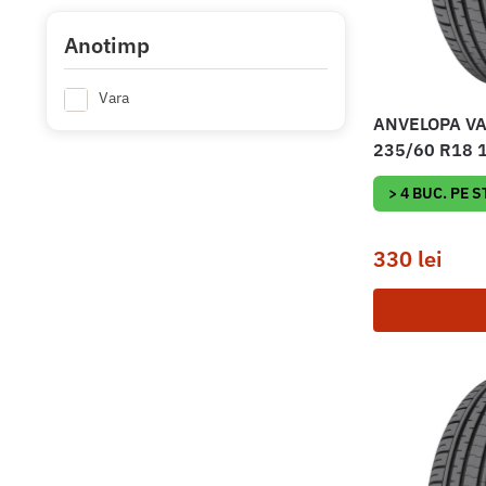
Anotimp
Vara
ANVELOPA VA
235/60 R18 
> 4 BUC. PE 
330
lei