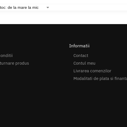
Informatii
onditii
Contact
turnare produs
Contul meu
Livrarea comenzilor
Modalitati de plata si finant