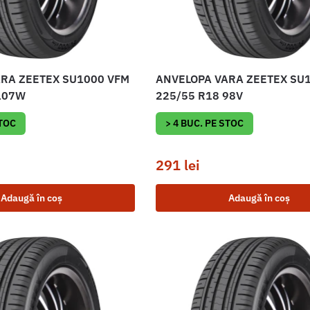
RA ZEETEX SU1000 VFM
ANVELOPA VARA ZEETEX SU
107W
225/55 R18 98V
STOC
> 4 BUC. PE STOC
291
lei
Adaugă în coș
Adaugă în coș