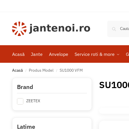
Acasă
Jante
Anvelope
Service roti & more
G
Acasă
Produs Model
SU1000 VFM
/
/
SU100
Brand
ZEETEX
Latime