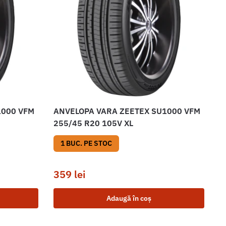
1000 VFM
ANVELOPA VARA ZEETEX SU1000 VFM
255/45 R20 105V XL
1 BUC. PE STOC
359
lei
Adaugă în coș