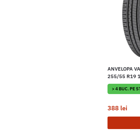
ANVELOPA VA
255/55 R19 
> 4 BUC. PE 
388
lei